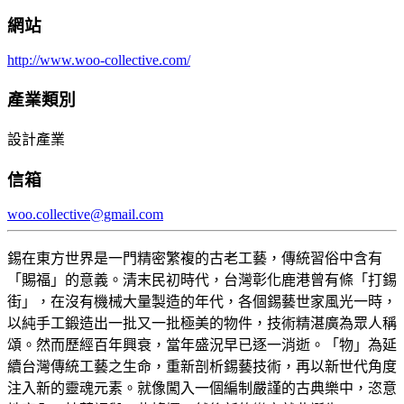
網站
http://www.woo-collective.com/
產業類別
設計產業
信箱
woo.collective@gmail.com
錫在東方世界是一門精密繁複的古老工藝，傳統習俗中含有
「賜福」的意義。清末民初時代，台灣彰化鹿港曾有條「打錫
街」，在沒有機械大量製造的年代，各個錫藝世家風光一時，
以純手工鍛造出一批又一批極美的物件，技術精湛廣為眾人稱
頌。然而歷經百年興衰，當年盛況早已逐一消逝。「物」為延
續台灣傳統工藝之生命，重新剖析錫藝技術，再以新世代角度
注入新的靈魂元素。就像闖入一個編制嚴謹的古典樂中，恣意