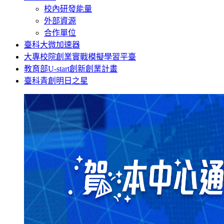
校內研發能量
外部資源
合作單位
臺科大微加速器
大專校院創業實戰模擬學習平臺
教育部U-start創新創業計畫
臺科青創明日之星