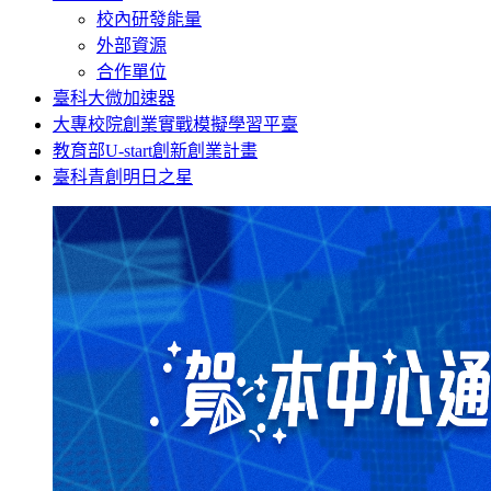
校內研發能量
外部資源
合作單位
臺科大微加速器
大專校院創業實戰模擬學習平臺
教育部U-start創新創業計畫
臺科青創明日之星