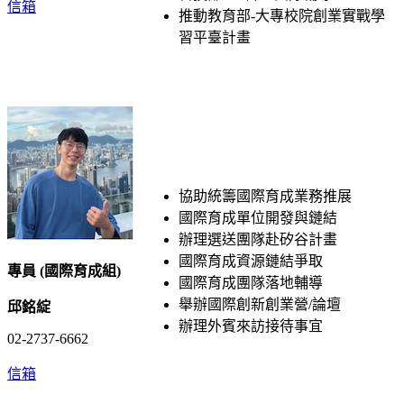
信箱
推動教育部-大專校院創業實戰學
習平臺計畫
協助統籌國際育成業務推展
國際育成單位開發與鏈結
辦理選送團隊赴矽谷計畫
國際育成資源鏈結爭取
專員 (國際育成組​)
國際育成團隊落地輔導
舉辦國際創新創業營/論壇
邱銘綻
辦理外賓來訪接待事宜
02-2737-6662
信箱