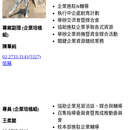
企業進駐&輔導
執行中企處創育計劃
舉辦交流會暨媒合會
協助進駐企業爭取各式資源
專案副理 (企業培植
舉辦企業商機暨資金媒合活動
組
)
關鍵企業資源鏈結業務
陳葦純
02-2733-
3141(5327)
信箱
協助企業見習洽談、媒合與輔導
專員 (企業培植組
)
召集指導委員會暨育成推動委員
會
王柔懿
校本部進駐企業輔導