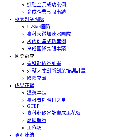
進駐企業成功案例
育成企業亮眼事蹟
校園創業團隊
U-Start團隊
臺科大微加速器團隊
校內創業成功案例
育成團隊亮眼事蹟
國際育成
臺科赴矽谷計畫
外籍人才創新創業培訓計畫
國際交流
成果花絮
獲獎事蹟
臺科青創明日之星
GTEP
臺科赴矽谷計畫成果花絮
歷屆競賽
工作坊
資源連結