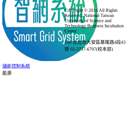
Gmail
Copyright © 2014 All Rights
Reserved. National Taiwan
University of Science and
Technology Business Incubation
Center
106 台北市大安區基隆路4段43
號 02-2737-6797(校本部)
儲能控制系統
能源