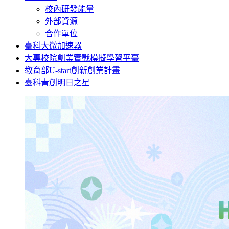
校內研發能量
外部資源
合作單位
臺科大微加速器
大專校院創業實戰模擬學習平臺
教育部U-start創新創業計畫
臺科青創明日之星