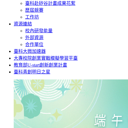
臺科赴矽谷計畫成果花絮
歷屆競賽
工作坊
資源連結
校內研發能量
外部資源
合作單位
臺科大微加速器
大專校院創業實戰模擬學習平臺
教育部U-start創新創業計畫
臺科青創明日之星