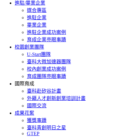
進駐/畢業企業
媒合專區
進駐企業
畢業企業
進駐企業成功案例
育成企業亮眼事蹟
校園創業團隊
U-Start團隊
臺科大微加速器團隊
校內創業成功案例
育成團隊亮眼事蹟
國際育成
臺科赴矽谷計畫
外籍人才創新創業培訓計畫
國際交流
成果花絮
獲獎事蹟
臺科青創明日之星
GTEP