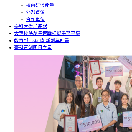
校內研發能量
外部資源
合作單位
臺科大微加速器
大專校院創業實戰模擬學習平臺
教育部U-start創新創業計畫
臺科青創明日之星