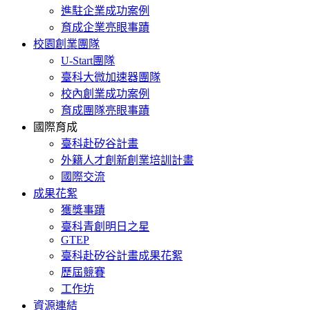
進駐企業成功案例
育成企業亮眼事蹟
校園創業團隊
U-Start團隊
臺科大微加速器團隊
校內創業成功案例
育成團隊亮眼事蹟
國際育成
臺科赴矽谷計畫
外籍人才創新創業培訓計畫
國際交流
成果花絮
獲獎事蹟
臺科青創明日之星
GTEP
臺科赴矽谷計畫成果花絮
歷屆競賽
工作坊
資源連結