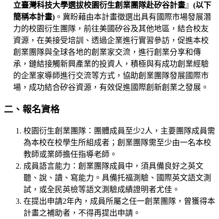
立臺灣科技大學選拔校園衍生創業團隊赴矽谷計畫
』
(
以下
簡稱本計畫
)
。冀盼藉由本計畫徵選出具有國際市場發展潛
力的校園衍生團隊，前往美國矽谷及其他地區，結合校友
資源，在美接受培訓、透過企業進行實習參訪，促進本校
創業團隊與全球各地的創業家交流，進行創業分享和傳
承，鏈結接觸新興產業的投資人，積極與有成功創業經驗
的企業家導師進行交流等方式，協助創業團隊發展國際市
場，成功結合矽谷資源，有效促進國際創新創業之發展。
二、報名資格
校園衍生創業團隊：團體成員至少2人，主要團隊成員需
為本校在校學生所組成者；創業團隊需至少由一名本校
教師或業師擔任指導老師。
成員語言能力：創業團隊成員中，須具備良好之英文
聽、說、讀、寫能力。具備托福測驗、國際英文語文測
試，或全民英檢等語文測驗成績證明者尤佳。
在提出申請2年內，成員所屬之任一創業團隊，曾獲得本
計畫之補助者，不得再提出申請。