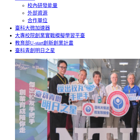
校內研發能量
外部資源
合作單位
臺科大微加速器
大專校院創業實戰模擬學習平臺
教育部U-start創新創業計畫
臺科青創明日之星