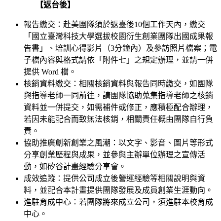
【返台後】
報告繳交：赴美團隊須於返臺後10個工作天內，繳交
「國立臺灣科技大學選拔校園衍生創業團隊出國成果報
告書」、培訓心得影片（3分鐘內）及參訪照片檔案；電
子檔內容與格式請依「附件七」之規定辦理，並請一併
提供 Word 檔。
核銷資料繳交：相關核銷資料與報告同時繳交，如團隊
與指導老師一同前往，請團隊協助蒐集指導老師之核銷
資料並一併提交，如需補件或修正，應積極配合辦理，
若因未能配合而致無法核銷，相關責任概由團隊自行負
責。
協助推廣創新創業之風潮：以文字、影音、圖片等形式
分享創業歷程與成果，並參與主辦單位辦理之宣傳活
動，如矽谷計畫經驗分享會。
成效追蹤：提供公司成立後營運經驗等相關說明與資
料，並配合本計畫提供團隊發展及成員創業生涯動向。
進駐育成中心：若團隊將來成立公司，須進駐本校育成
中心。