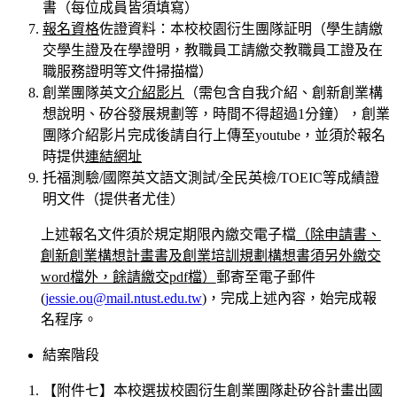
書（每位成員皆須填寫）
報名資格
佐證資料：本校校園衍生團隊証明（學生請繳
交學生證及在學證明，教職員工請繳交教職員工證及在
職服務證明等文件掃描檔）
創業團隊英文
介紹影片
（需包含自我介紹、創新創業構
想說明、矽谷發展規劃等，時間不得超過1分鐘），創業
團隊介紹影片完成後請自行上傳至youtube，並須於報名
時提供
連結網址
托福測驗/國際英文語文測試/全民英檢/TOEIC等成績證
明文件（提供者尤佳）
上述報名文件須於規定期限內繳交電子檔
（除申請書、
創新創業構想計畫書及創業培訓規劃構想書須另外繳交
word
檔外，餘請繳交
pdf
檔）
郵寄至電子郵件
(
jessie.ou@mail.ntust.edu.tw
)，完成上述內容，始完成報
名程序。
結案階段
【附件七】本校選拔校園衍生創業團隊赴矽谷計畫出國