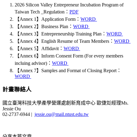
2026 Silicon Valley Entrepreneur Incubation Program of
Taiwan Tech _Regulation：
PDF
【Annex 1】Application Form：
WORD
【Annex 2】Business Plan：
WORD
【Annex 3】Entrepreneurship Training Plan：
WORD
【Annex 4】English Resume of Team Members：
WORD
【Annex 5】Affidavit：
WORD
【Annex 6】Inform Consent Form (For every members
incluing advisor)：
WORD
【Annex 7】Samples and Format of Closing Report：
WORD
計畫聯絡人
國立臺灣科技大學產學營運處創新育成中心 歐倢彣經理Ms.
Jessie Ou
02-2737-6944 |
jessie.ou@mail.ntust.edu.tw
分享本篇文章