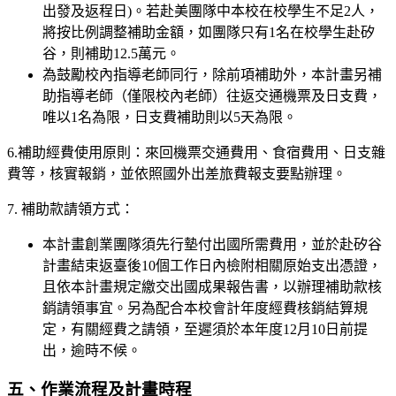
出發及返程日)。若赴美團隊中本校在校學生不足2人，
將按比例調整補助金額，如團隊只有1名在校學生赴矽
谷，則補助12.5萬元。
為鼓勵校內指導老師同行，除前項補助外，本計畫另補
助指導老師（僅限校內老師）往返交通機票及日支費，
唯以1名為限，日支費補助則以5天為限。
6.補助經費使用原則：來回機票交通費用、食宿費用、日支雜
費等，核實報銷，並依照國外出差旅費報支要點辦理。
7. 補助款請領方式：
本計畫創業團隊須先行墊付出國所需費用，並於赴矽谷
計畫結束返臺後10個工作日內檢附相關原始支出憑證，
且依本計畫規定繳交出國成果報告書，以辦理補助款核
銷請領事宜。另為配合本校會計年度經費核銷結算規
定，有關經費之請領，至遲須於本年度12月10日前提
出，逾時不候。
五、作業流程及計畫時程