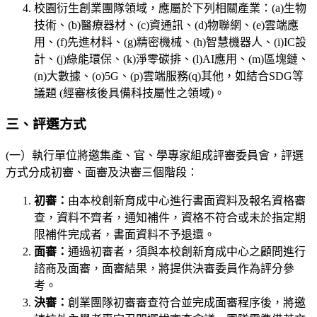
校園衍生創業團隊領域，應屬於下列相關產業：(a)生物
技術、(b)醫療器材、(c)資通訊、(d)物聯網、(e)雲端應
用、(f)先進材料、(g)精密機械、(h)智慧機器人、(i)IC設
計、(j)綠能環保、(k)淨零碳排、(l)AI應用、(m)區塊鏈、
(n)大數據、(o)5G、(p)雲端服務(q)其他，如結合SDG等
議題 (經審核後具備科技屬性之領域)。
三、評選方式
(一）執行單位將邀集產、官、學專家組成評審委員會，評選
方式分成初審、面審及決審三個階段：
初審：
由本校創新育成中心進行書面資料及報名資格審
查，資料不齊者，通知補件，資格不符合或未於指定期
限補件完成者，書面資料不予退還。
面審：
通過初審者，須與本校創新育成中心之顧問進行
諮商及面審，面審結果，將提供決審委員作為評分參
考。
決審：
創業團隊初審審查符合並完成面審程序後，將邀