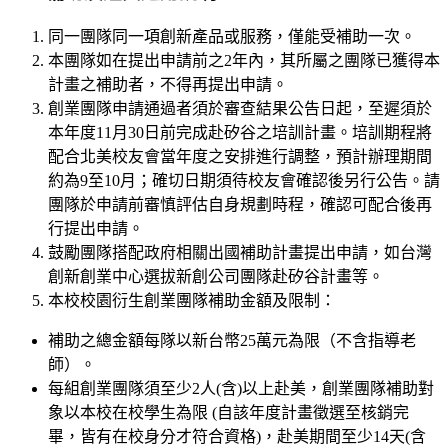
同一團隊同一項創新產品或服務，僅能受補助一次。
本團隊如在提出申請前之2年內，其所屬之團隊已獲得本
計畫之補助者，不得再提出申請。
創業團隊申請通過者須於審查結果公告日起，至遲須於
本年度11月30日前完成赴矽谷之培訓計畫。培訓期程將
配合北美校友會當年度之安排進行調整，預計辦理期間
約為9至10月；確切日期須待校友會確認後另行公告。請
團隊於申請前審慎評估自身規劃時程，確認可配合後再
行提出申請。
鼓勵團隊搭配政府相關出國補助計畫提出申請，如台灣
創新創業中心選拔新創公司團隊赴矽谷計畫等。
本校校園衍生創業團隊補助金額及限制：
補助之總金額每隊以新台幣25萬元為限（不含指導老
師）。
每組創業團隊須至少2人(含)以上赴美，創業團隊補助對
象以本校在校學生為限 (自該年度計畫徵選至核銷完
畢，皆有在校身分才符合資格)，赴美期間至少14天(含