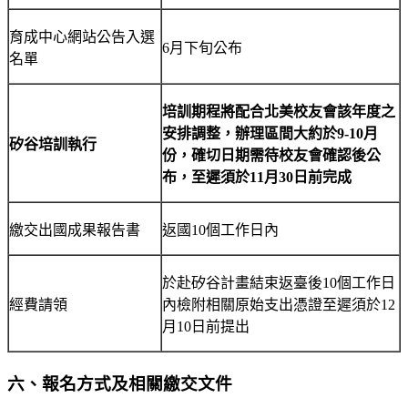
育成中心網站公告入選
6月下旬公布
名單
培訓期程將配合北美校友會該年度之
安排調整，辦理區間大約於
9-10
月
矽谷培訓執行
份，確切日期需待校友會確認後公
布，
至遲須於
11
月
30
日前完成
繳交出國成果報告書
返國10個工作日內
於赴矽谷計畫結束返臺後10個工作日
經費請領
內檢附相關原始支出憑證至遲須於12
月10日前提出
六、報名方式及相關繳交文件