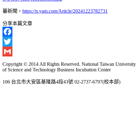
蕃新聞，
https://n.yam.com/Article/20241223782731
分享本篇文章
Facebook
Twitter
Gmail
Copyright © 2014 All Rights Reserved. National Taiwan University
of Science and Technology Business Incubation Center
106 台北市大安區基隆路4段43號 02-2737-6797(校本部)