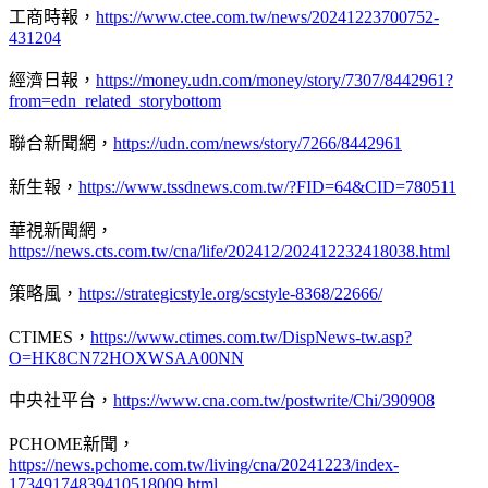
工商時報，
https://www.ctee.com.tw/news/20241223700752-
431204
經濟日報，
https://money.udn.com/money/story/7307/8442961?
from=edn_related_storybottom
聯合新聞網，
https://udn.com/news/story/7266/8442961
新生報，
https://www.tssdnews.com.tw/?FID=64&CID=780511
華視新聞網，
https://news.cts.com.tw/cna/life/202412/202412232418038.html
策略風，
https://strategicstyle.org/scstyle-8368/22666/
CTIMES，
https://www.ctimes.com.tw/DispNews-tw.asp?
O=HK8CN72HOXWSAA00NN
中央社平台，
https://www.cna.com.tw/postwrite/Chi/390908
PCHOME新聞，
https://news.pchome.com.tw/living/cna/20241223/index-
17349174839410518009.html