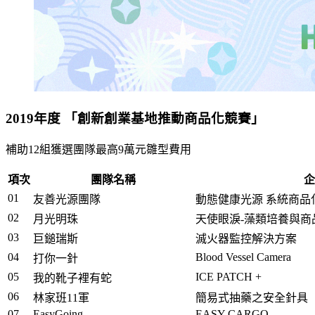
2019年度 「創新創業基地推動商品化競賽」
補助12組獲選團隊最高9萬元雛型費用
項次
團隊名稱
企
01
友善光源團隊
動態健康光源 系統商
02
月光明珠
天使眼淚-藻類培養與
03
巨鎚瑞斯
滅火器監控解決方案
04
Blood Vessel Camera
打你一針
05
ICE PATCH +
我的靴子裡有蛇
06
林家班11軍
簡易式抽藥之安全針具
07
EasyGoing
EASY-CARGO