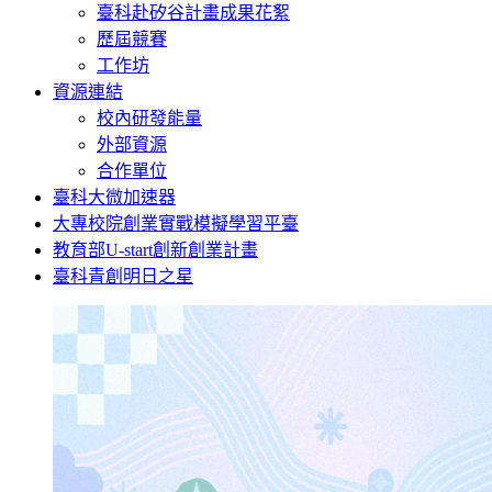
臺科赴矽谷計畫成果花絮
歷屆競賽
工作坊
資源連結
校內研發能量
外部資源
合作單位
臺科大微加速器
大專校院創業實戰模擬學習平臺
教育部U-start創新創業計畫
臺科青創明日之星