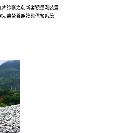
麻痺診斷之創新客觀量測裝置
婦完整營養照護與供餐系統