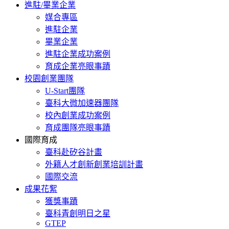
進駐/畢業企業
媒合專區
進駐企業
畢業企業
進駐企業成功案例
育成企業亮眼事蹟
校園創業團隊
U-Start團隊
臺科大微加速器團隊
校內創業成功案例
育成團隊亮眼事蹟
國際育成
臺科赴矽谷計畫
外籍人才創新創業培訓計畫
國際交流
成果花絮
獲獎事蹟
臺科青創明日之星
GTEP