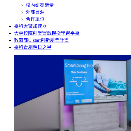
校內研發能量
外部資源
合作單位
臺科大微加速器
大專校院創業實戰模擬學習平臺
教育部U-start創新創業計畫
臺科青創明日之星