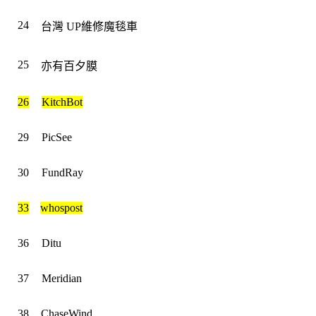
24
台灣 UP維修魔毯車
25
亦有百夕膜
26
KitchBot
29
PicSee
30
FundRay
33
whospost
36
Ditu
37
Meridian
38
ChaseWind