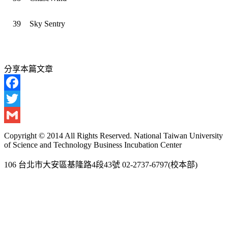
39
Sky Sentry
分享本篇文章
Facebook
Twitter
Gmail
Copyright © 2014 All Rights Reserved. National Taiwan University
of Science and Technology Business Incubation Center
106 台北市大安區基隆路4段43號 02-2737-6797(校本部)