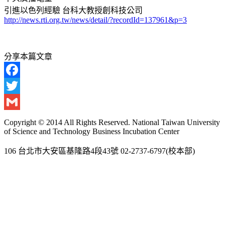
引進以色列經驗 台科大教授創科技公司
http://news.rti.org.tw/news/detail/?recordId=137961&p=3
分享本篇文章
Facebook
Twitter
Gmail
Copyright © 2014 All Rights Reserved. National Taiwan University
of Science and Technology Business Incubation Center
106 台北市大安區基隆路4段43號 02-2737-6797(校本部)