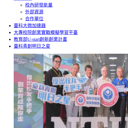
校內研發能量
外部資源
合作單位
臺科大微加速器
大專校院創業實戰模擬學習平臺
教育部U-start創新創業計畫
臺科青創明日之星