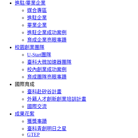
進駐/畢業企業
媒合專區
進駐企業
畢業企業
進駐企業成功案例
育成企業亮眼事蹟
校園創業團隊
U-Start團隊
臺科大微加速器團隊
校內創業成功案例
育成團隊亮眼事蹟
國際育成
臺科赴矽谷計畫
外籍人才創新創業培訓計畫
國際交流
成果花絮
獲獎事蹟
臺科青創明日之星
GTEP