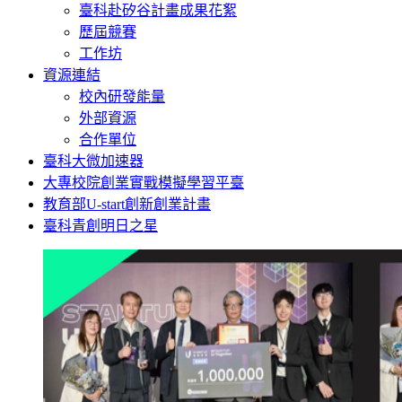
臺科赴矽谷計畫成果花絮
歷屆競賽
工作坊
資源連結
校內研發能量
外部資源
合作單位
臺科大微加速器
大專校院創業實戰模擬學習平臺
教育部U-start創新創業計畫
臺科青創明日之星