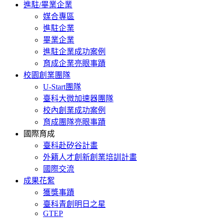
進駐/畢業企業
媒合專區
進駐企業
畢業企業
進駐企業成功案例
育成企業亮眼事蹟
校園創業團隊
U-Start團隊
臺科大微加速器團隊
校內創業成功案例
育成團隊亮眼事蹟
國際育成
臺科赴矽谷計畫
外籍人才創新創業培訓計畫
國際交流
成果花絮
獲獎事蹟
臺科青創明日之星
GTEP