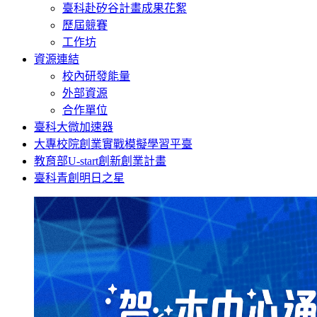
臺科赴矽谷計畫成果花絮
歷屆競賽
工作坊
資源連結
校內研發能量
外部資源
合作單位
臺科大微加速器
大專校院創業實戰模擬學習平臺
教育部U-start創新創業計畫
臺科青創明日之星