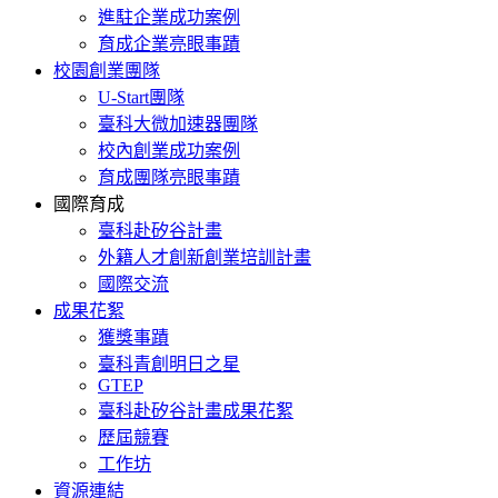
進駐企業成功案例
育成企業亮眼事蹟
校園創業團隊
U-Start團隊
臺科大微加速器團隊
校內創業成功案例
育成團隊亮眼事蹟
國際育成
臺科赴矽谷計畫
外籍人才創新創業培訓計畫
國際交流
成果花絮
獲獎事蹟
臺科青創明日之星
GTEP
臺科赴矽谷計畫成果花絮
歷屆競賽
工作坊
資源連結