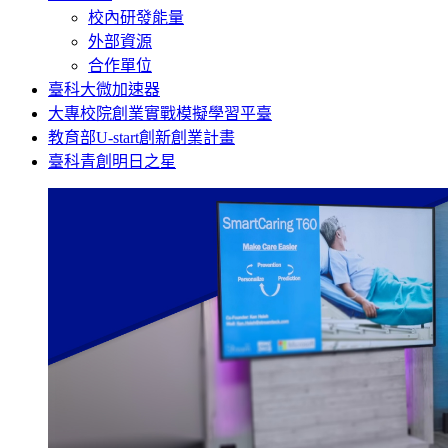
校內研發能量
外部資源
合作單位
臺科大微加速器
大專校院創業實戰模擬學習平臺
教育部U-start創新創業計畫
臺科青創明日之星