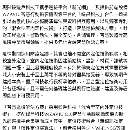
現階段獵戶科技正攜手巡檢平台「新光網」，及提供前端設備
WZAVIU智慧行動攝影機與雲平台的「緯昌科技」合作，透過
引以為傲的核心技術將演算法與資料相互應用，以具獨家專利
的「混合型室內定位技術」，打造「智慧巡檢解決方案」。針
對工程巡檢、警政執法、保全安防、倉儲管理、智慧製造等高
風險專業市場領域，提供多元化雲端智慧解決方案。
疫情期間採用防疫足跡，其實也離不開室內定位技術範疇，相
較室外定位，室內定位技術因建築結構、設計、材質、訊號等
問題干擾，因此發展難度較高。有別於傳統定位方式需要視場
域大小安裝上千至上萬顆不等的發射器與接受器，導致初期佈
建成本高。獵戶科技執行長柯承佑表示，混合型定位技術可用
於各種場域，且不需任何基礎建設與例行性維護，建置及佈署
即能省下可觀費用。
「智慧巡檢解決方案」採用獵戶科技「混合型室內外定位技
術」，搭配緯昌科技WiZAVIU C10智慧型動聯網攝影機與新
光網巡檢平台集結而成。其中，定位技術融合「無線訊號定
位」與「慣性定位演算法」，前者適用藍牙、Wi-Fi、5G等訊