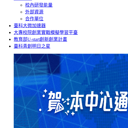
校內研發能量
外部資源
合作單位
臺科大微加速器
大專校院創業實戰模擬學習平臺
教育部U-start創新創業計畫
臺科青創明日之星