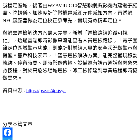
號穩定區域，後者由WZAVIU C10智慧聯網攝影機內建電子羅
盤、陀螺儀、加速度計等微機電感測元件感知方向，再透過
NFC感應器做為定位校正參考點，實現有效精準定位。
與過去巡檢解決方案最大差異，新增「巡檢路線追蹤可視
化」，透過雲端即時影像串流能查看人員巡檢路線；「電子圍
籬定位區域警示功能」則能針對前線人員的安全狀況做警示與
提醒。獵戶科技表示，「智慧巡檢解決方案」能完整呈現移動
軌跡、停留時間、即時影像傳輸、設備還有語音通話與緊急求
救按鈕，對於高危險場域巡檢、派工檢修達到專業遠程即時協
做需求。
資料來源 :
https://pse.is/4pqsya
分享本篇文章