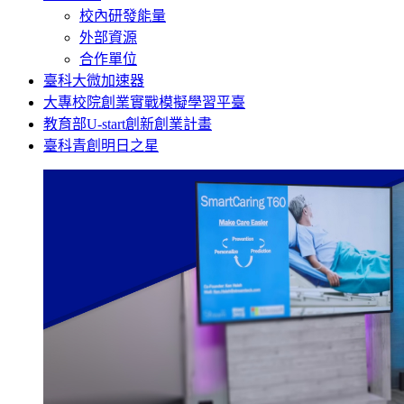
校內研發能量
外部資源
合作單位
臺科大微加速器
大專校院創業實戰模擬學習平臺
教育部U-start創新創業計畫
臺科青創明日之星