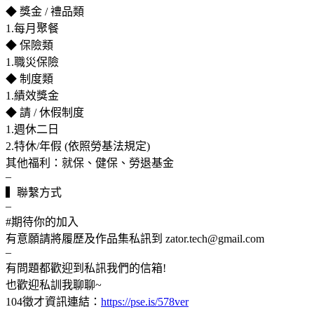
◆ 獎金 / 禮品類
1.每月聚餐
◆ 保險類
1.職災保險
◆ 制度類
1.績效獎金
◆ 請 / 休假制度
1.週休二日
2.特休/年假 (依照勞基法規定)
其他福利：就保、健保、勞退基金
–
▍聯繫方式
–
#期待你的加入
有意願請將履歷及作品集私訊到 zator.tech@gmail.com
–
有問題都歡迎到私訊我們的信箱!
也歡迎私訓我聊聊~
104徵才資訊連結：
https://pse.is/578ver