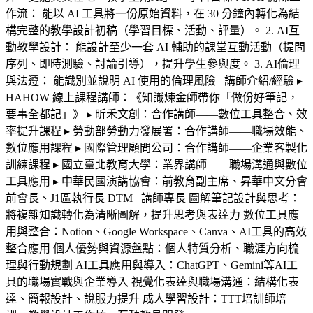
作流： 能以 AI 工具將一份原始資料，在 30 分鐘內轉化為結
構完整的教學設計初稿（學習目標、活動、評量）。 2. AI互
動教學設計： 能設計至少一套 AI 輔助的課堂互動活動（提問
序列、即時測驗、討論引導），提升學生參與度。 3. AI倫理
與法遵： 能識別並說明 AI 使用的倫理風險 講師介紹/經驗 ▸
HAHOW 線上課程講師：《知識煉金師帶你「做份好筆記，
要事全都記」》 ▸ 昕禾文創：合作講師——數位工具整合、效
率提升課程 ▸ 勞動部勞動力發展署：合作講師——職場效能、
數位應用課程 ▸ 國際管理顧問公司：合作講師——企業客製化
訓練課程 ▸ 國立臺北教育大學：業界講師——職場溝通與數位
工具應用 ▸ 中華民國演講協會：前教育副主席、昇華中文分會
前會長、J1區執行長 DTM 講師專長 圖解筆記設計與思考：
將複雜知識轉化為清晰圖解，提升思考與表達力 數位工具應
用與整合：Notion、Google Workspace、Canva、AI工具的高效
整合應用 個人優勢與資源盤點：個人特質分析、職涯方向梳
理與行動規劃 AI工具應用與導入：ChatGPT、Gemini等AI工
具的職場實戰與企業導入 視覺化表達與職場溝通：結構化表
達、簡報設計、說服力提升 成人學習設計：TTT培訓師培