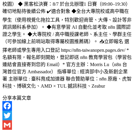
校園） ◆ 黑客松決賽：8/7 於台北辦理1 日賽（09:00–19:30）
確切地點待後續公佈 ✔️適合對象 ◆全台大專院校或高中職在
學生（使用視覺化拖拉工具，特別歡迎商管、大傳、設計等非
資訊類科系參加）。 ◆有意學習 AI 自動化並考取 n8n 國際認
證之學生。 ◆大專院校 / 高中職授課老師、系主任、學群主任
（可參加線上前哨站取得專屬校園推薦碼）。 📥立即報名 選
擇老師或學生專用入口登記 https://n8n-taiwanopen.pages.dev/ *
名額有限，報名即刻開始，登記即送 n8n 教育學習包（學習包
連結會直接寄到您的 Email）* 官方主辦：Morris Lu（n8n 台
灣首位官方 Ambassador） 指導單位 : 經濟部中小及新創企業
署 主辦單位 : 臺科育成加速器 聯合贊助單位：n8n 原廠、虎智
科技、博碩文化、AMD × TUL 撼訊科技、Zeabur
分享本篇文章
Facebook
Twitter