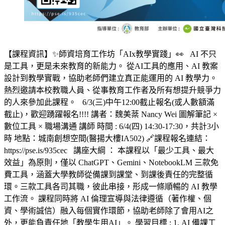
【課程資訊】✨師資培育工作坊「AIx教學實踐」👀 AI 不只
是工具，更是未來教育的新能力。 從AI工具的應用、AI 教案
設計到教學實戰，協助老師們建立真正能運用的 AI 教學力。
熱烈邀請本校教職人員、從事教育工作者及所有想提升競爭力
的人來參加此課程。 6/3(三)中午12:00截止報名(或人數額滿
截止)，歡迎踴躍報名!!!! 講者：魏美棻 Nancy Wei 圖解筆記 ×
數位工具 × 職場溝通 講師 時間 : 6/4(四) 14:30-17:30，共計3小
時 地點：城南創想空間(醫揚大樓IA502) 🔗課程報名連結：
https://pse.is/935cec 講座大綱 ： 本課程以「最少工具、最大
效益」為原則，僅以 ChatGPT、Gemini、NotebookLM 三款免
費工具，涵蓋大學教師從備課到課堂、到課後責任的完整循
環。三款工具各司其職，彼此串接，形成一條順暢的 AI 教學
工作流。 課程同時將 AI 倫理宣導與法律遵循（著作權、個
資、學術誠信）融入每個實作環節，協助老師除了會用AI之
外，更能負責任地「教學生用AI」。 學習目標 : 1. AI 備課工