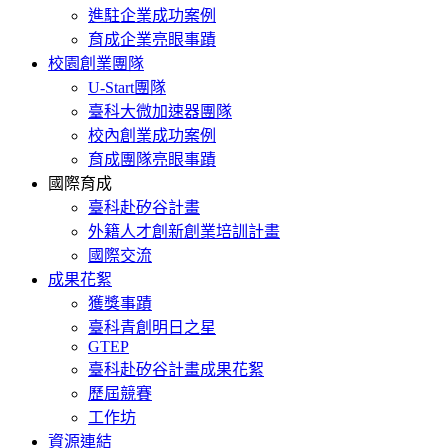
進駐企業成功案例
育成企業亮眼事蹟
校園創業團隊
U-Start團隊
臺科大微加速器團隊
校內創業成功案例
育成團隊亮眼事蹟
國際育成
臺科赴矽谷計畫
外籍人才創新創業培訓計畫
國際交流
成果花絮
獲獎事蹟
臺科青創明日之星
GTEP
臺科赴矽谷計畫成果花絮
歷屆競賽
工作坊
資源連結