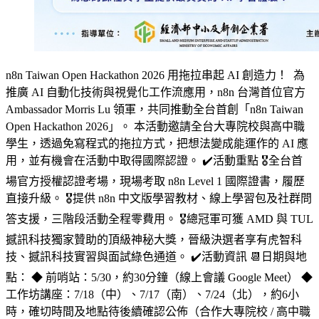
n8n Taiwan Open Hackathon 2026 用拖拉串起 AI 創造力！ 為
推廣 AI 自動化技術與視覺化工作流應用，n8n 台灣首位官方
Ambassador Morris Lu 領軍，共同推動全台首創「n8n Taiwan
Open Hackathon 2026」。 本活動邀請全台大專院校與高中職
學生，透過免寫程式的拖拉方式，把想法變成能運作的 AI 應
用，並有機會在活動中取得國際認證。 ✔️活動重點 🎖️全台首
場官方授權認證考場，現場考取 n8n Level 1 國際證書，履歷
直接升級。 🎖️提供 n8n 中文版學習教材、線上學習包及社群問
答支援，三階段活動全程零費用。 🎖️總冠軍可獲 AMD 與 TUL
撼訊科技獨家贊助的頂級神秘大獎，晉級決選者享有虎智科
技、撼訊科技實習與面試綠色通道。 ✔️活動資訊 📆日期與地
點： ◆ 前哨站：5/30，約30分鐘（線上會議 Google Meet） ◆
工作坊講座：7/18（中）、7/17（南）、7/24（北），約6小
時，確切時間及地點待後續確認公佈（合作大專院校 / 高中職