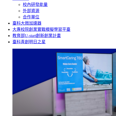
校內研發能量
外部資源
合作單位
臺科大微加速器
大專校院創業實戰模擬學習平臺
教育部U-start創新創業計畫
臺科青創明日之星