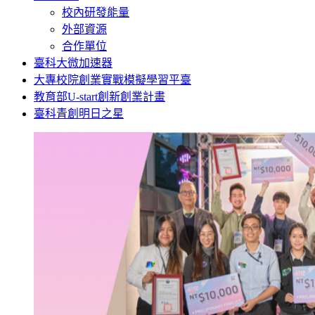
校內研發能量
外部資源
合作單位
臺科大微加速器
大專校院創業實戰模擬學習平臺
教育部U-start創新創業計畫
臺科青創明日之星