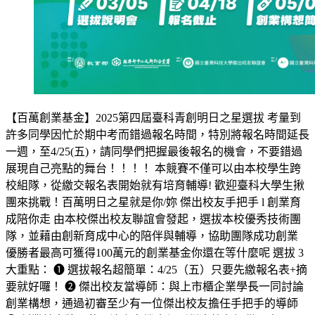
【百萬創業基金】2025第四屆臺科青創明日之星選拔 考量到
許多同學因忙於期中考而錯過報名時間，特別將報名時間延長
一週，至4/25(五)，請同學們把握最後報名的機會，不要錯過
展現自己亮點的舞台！！！！ 本競賽不僅可以由本校學生跨
校組隊，從繳交報名表開始就有培育輔導! 歡迎臺科大學生揪
團來挑戰！百萬明日之星就是你/妳 傑出校友手把手 l 創業育
成陪你走 由本校傑出校友聯誼會發起，選拔本校優秀技術團
隊，並藉由創新育成中心的陪伴與輔導，協助團隊成功創業
優勝者最高可獲得100萬元的創業基金你還在等什麼呢 選拔 3
大重點： ❶ 選拔報名超簡單：4/25（五）只要先繳報名表+摘
要就好囉！ ❷ 傑出校友當導師：與上市櫃企業學長一同討論
創業構想，通過初審至少有一位傑出校友擔任手把手的導師