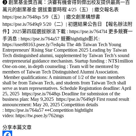
❸ 創業基金獎百萬：決審有機會得到傑出校友提供最高一百
萬元的創業基金 選拔重要時程 4/25（五） | 繳交報名表
https://pse.is/7648qs 5/9（五） | 繳交創業構想書
https://pse.is/7649q9 5/20（二）| 初選結果公告日 【報名辦法附
件】2025第四屆選拔辦法下載 : https://pse.is/7647l4 更多競賽一
手消息 : https://pse.is/764a57 競賽hightlight影片:
https://user88163.psee.ly/7edq4u The 4th Taiwan Tech Young
Entrepreneurs' Rising Star Competition 2025 Leading by Taiwan
Tech distinguished alumni, supplemented by Taiwan Tech’s sound
entrepreneurial guidance mechanism. Startup funding : NT$1million
One-on-one, in-depth counseling : Team will be mentored by
members of Taiwan Tech Distinguished Alumni Association.
Member qualifications: A minimum of 1/2 of the team members
shall be from Taiwan Tech, and students from Taiwan Tech shall
serve as team representatives. Schedule Registration deadline: April
25, 2025 https://pse.is/7648qs Deadline for submission of the
business plan: May 9,2025 https://pse.is/7649q9 First round result
announcement: May 20, 2025 Competition details
: https://pse.is/764a57 👀Competition hightlight
video: https://tw.psee.ly/762mgs
分享本篇文章