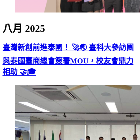
八月 2025
臺灣新創前進泰國！ 🚀🌏 臺科大參訪團
與泰國臺商總會簽署MOU，校友會鼎力
相助 🤝🎓