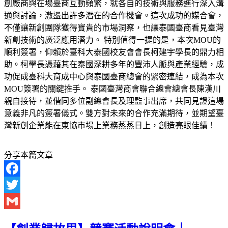
創廠商與在場臺商互動頻繁，就各自的技術與服務進行深入溝
通與討論，激盪出許多潛在的合作機會。這次成功的媒合會，
不僅讓新創團隊獲得寶貴的市場洞察，也讓泰國臺商看見臺灣
新創技術的廣泛應用潛力。 特別值得一提的是，本次MOU的
順利簽署，仰賴於臺科大泰國校友會會長柯建宇學長的鼎力相
助。柯學長憑藉其在泰國深耕多年的豐沛人脈與產業經驗，成
功促成臺科大育成中心與泰國臺商總會的緊密連結，成為本次
MOU簽署的關鍵推手。 泰國臺灣商會聯合總會總會長陳漢川
親自接待，並偕同多位副總會長及理監事出席，共同見證這場
意義非凡的簽署儀式。雙方對未來的合作充滿期待，並期望臺
灣新創企業能在東協市場上業務蒸蒸日上，創造亮眼佳績！
分享本篇文章
Facebook
Twitter
Gmail