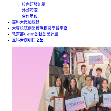
校內研發能量
外部資源
合作單位
臺科大微加速器
大專校院創業實戰模擬學習平臺
教育部U-start創新創業計畫
臺科青創明日之星