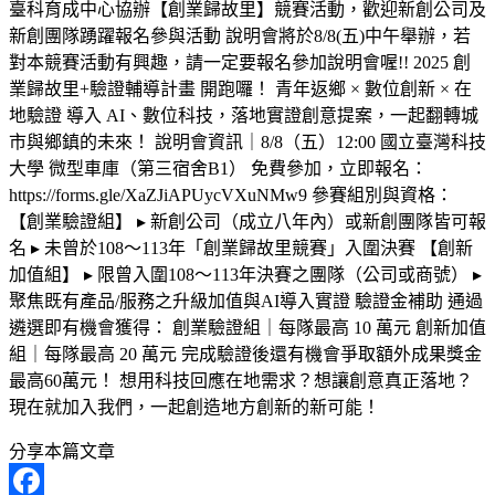
臺科育成中心協辦【創業歸故里】競賽活動，歡迎新創公司及
新創團隊踴躍報名參與活動 說明會將於8/8(五)中午舉辦，若
對本競賽活動有興趣，請一定要報名參加說明會喔!! 2025 創
業歸故里+驗證輔導計畫 開跑囉！ 青年返鄉 × 數位創新 × 在
地驗證 導入 AI、數位科技，落地實證創意提案，一起翻轉城
市與鄉鎮的未來！ 說明會資訊｜8/8（五）12:00 國立臺灣科技
大學 微型車庫（第三宿舍B1） 免費參加，立即報名：
https://forms.gle/XaZJiAPUycVXuNMw9 參賽組別與資格：
【創業驗證組】 ▸ 新創公司（成立八年內）或新創團隊皆可報
名 ▸ 未曾於108～113年「創業歸故里競賽」入圍決賽 【創新
加值組】 ▸ 限曾入圍108～113年決賽之團隊（公司或商號） ▸
聚焦既有產品/服務之升級加值與AI導入實證 驗證金補助 通過
遴選即有機會獲得： 創業驗證組｜每隊最高 10 萬元 創新加值
組｜每隊最高 20 萬元 完成驗證後還有機會爭取額外成果獎金
最高60萬元！ 想用科技回應在地需求？想讓創意真正落地？
現在就加入我們，一起創造地方創新的新可能！
分享本篇文章