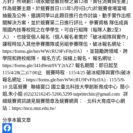
方針》所規劃17項永續發展目標之第12項「責任消費與生產」
作為競賽主題。於競賽首日115年5月9日(六)於競賽會場當場
抽籤及公佈，邀請同學以此題目進行合作討論，動手實作出相
關解決方案，並於競賽第二日進行評比。 參賽資格 隊伍成員
限國內技專校院之在學學生，可自行組隊（每隊人數2至3
人），也接受個人報名（個人報名者需於「破冰組隊與實作」
課程時加入其他參賽團隊或另組參賽隊伍，破冰報名網址：
https://forms.gle/bnvWWcRU9FvF8yfJA），並鼓勵跨領域、跨
學院和跨校組隊。 ️報名方式: 採線上報名。 報名網址：
https://forms.gle/341d9estr9VY2tAZ7 報名期間：即日起至
115/4/28(二)17:00止 競賽時程 · 115/4/25 破冰組隊與實作(破冰
報名網址：https://forms.gle/bnvWWcRU9FvF8yfJA) · 115/5/9-
10 北區競賽 ️聯絡窗口 國立臺北科技大學創新育成中心 簡小
姐,朱小姐 (02)23216245-5266,5299 taipeitechiic@gmail.com 詳
細競賽資訊請見競賽簡章及競賽網頁： · 北科大育成中心網
站：https://incu.ntut.edu.tw/
分享本篇文章