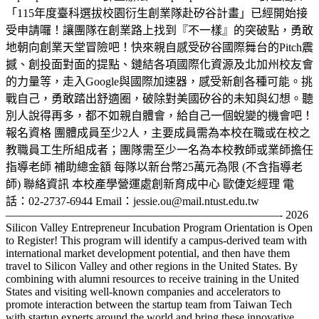
「115年度臺科選拔校園衍生創業隊赴矽谷計畫」已經開始接
受申請囉！讓團隊在創業路上找到『不一樣』的突破點，勇敢
地朝向創業天堂冒險吧！快來親自感受矽谷國際舞台的Pitch震
撼、創投面對面的提點、鏈結各項國際化資源及北加州校友會
的力量等，走入Google與國際加速器，感受新創各種可能。挑
戰自己，勇敢踏出舒適圈，破除對美國矽谷的未知與幻想。聽
別人說得再多，都不如親自體會，給自己一個蛻變的機會吧！
報名資格 團體成員至少2人，主要成員需為本校在職或在校之
教職員工生所組成者；團隊需至少一名為本校教師或業師擔任
指導老師 補助總金額 每隊以新台幣25萬元為限 (不含指導老
師) 聯絡資訊 本校產學營運處創新育成中心 歐倢彣經理 電
話：02-2737-6944 Email：jessie.ou@mail.ntust.edu.tw
————————————————————————- 2026
Silicon Valley Entrepreneur Incubation Program Orientation is Open
to Register! This program will identify a campus-derived team with
international market development potential, and then have them
travel to Silicon Valley and other regions in the United States. By
combining with alumni resources to receive training in the United
States and visiting well-known companies and accelerators to
promote interaction between the startup team from Taiwan Tech
with startup experts around the world and bring these innovative