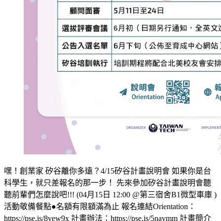
嘿！創業家 矽谷離你多遠？4/15矽谷計畫說明會 如果你是台
科學生，就只差報名的那一步！ 先來參加矽谷計畫說明會聽
聽前輩們怎麼說吧!!! (04月15日 12:00 @第三宿舍B1微型車庫 )
活動敬備餐點●名額有限額滿為止 報名連結Orientation：
https://pse.is/8vew9x 計畫辦法：https://pse.is/5navmm 計畫簡介