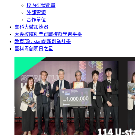
校內研發能量
外部資源
合作單位
臺科大微加速器
大專校院創業實戰模擬學習平臺
教育部U-start創新創業計畫
臺科青創明日之星