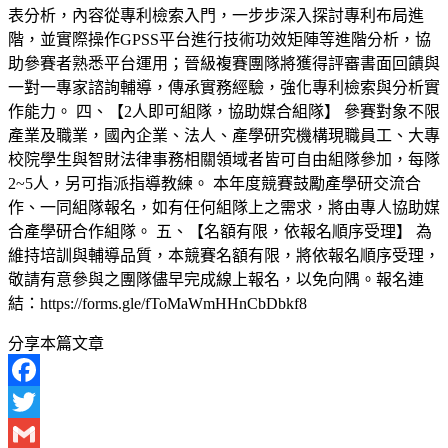
表分析，內容從專利檢索入門，一步步深入探討專利布局進
階，並實際操作GPSS平台進行技術功效矩陣等進階分析，協
助參賽者熟悉平台運用；晉級複賽團隊將獲得評審書面回饋與
一對一專家諮詢輔導，傳承實務經驗，強化專利檢索與分析實
作能力。 四、【2人即可組隊，協助媒合組隊】 參賽對象不限
產業及職業，國內企業、法人、產學研究機構現職員工、大專
校院學生與智財法律事務相關領域者皆可自由組隊參加，每隊
2~5人，另可指派指導教練。 本年度競賽鼓勵產學研交流合
作、一同組隊報名，如有任何組隊上之需求，將由專人協助媒
合產學研合作組隊。 五、【名額有限，依報名順序受理】 為
維持培訓與輔導品質，本競賽名額有限，將依報名順序受理，
敬請有意參與之團隊儘早完成線上報名，以免向隅。報名連
結：https://forms.gle/fToMaWmHHnCbDbkf8
分享本篇文章
Facebook
Twitter