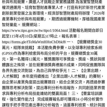
析與布局競賽，廣邀人才挑戰企業實務議題 為落實智慧財產
權流通運用、培育智慧財產專業人才，打造有利於新世代產業
創新創業發展之友善環境，經濟部智慧財產局特辦理「2026年
產業專利分析與布局競賽」，期透過競賽機制，厚植我國產業
智財量能。 競賽網站：
https://www.tipo.gov.tw/tw/tipo1/1064.html 活動報名期間自即日
起至115年4月10日(星期五)17時止，報名表單：
https://forms.gle/fToMaWmHHnCbDbkf8 一、 【競賽總獎金30
萬元，組隊來挑戰】 本活動免費參賽，以全球專利檢索系統
(GPSS)作為專利檢索與布局分析的平台，競賽總獎金30萬
元，第一名獨得12萬元，獲獎團隊可享獎金、獎座、獎狀與媒
體露出之殊榮，並在競賽頒獎典禮展示成果，同時促進團隊與
各界先進交流對談，為自己與學校爭光！ 二、【企業出題，
人才解題】 本年度持續推出「企業出題×人才解題」的賽制，
由企業以產業角度提出競賽題目，結合企業交流，再透過參賽
團隊思考解決對策，提出專利分析布局報告，共同創造業界需
求與專利分析布局技能連結的雙贏局面！ 三、【豐富培訓課
程，強化實作能力】 完成競賽報名即可獲得24 小時分析實作
課程手把手帶您產出專利分析報告，涵蓋專利檢索、統計與圖