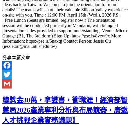
ideas back to Taiwan. Welcome to join the orientation for more
details! The teams will share their valuable Silicon Valley experience
on-site with you. Time : 12:00 PM, April 15th (Wed.), 2026 P.S.
: Free Lunch (Seats are limited, register now!) The orientation
session will be conducted primarily in Mandarin, with bilingual
presentation slides provided to support understanding. Venue: Micro
Garage (B1, The 3rd dorm) Sign Up: https://pse.is/8vew9x More
Information: https://pse.is/5naxqj Contact Person: Jessie Ou
(jessie.ou@mail.ntust.edu.tw)
分享本篇文章
Facebook
Twitter
Gmail
總獎金30萬，拿證書，衝職涯！經濟部智
慧局2026產業專利分析與布局競賽，廣邀
人才挑戰企業實務議題】