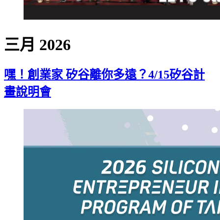
三月 2026
嘿！創業家 矽谷離你多遠？4/15矽谷計
畫說明會