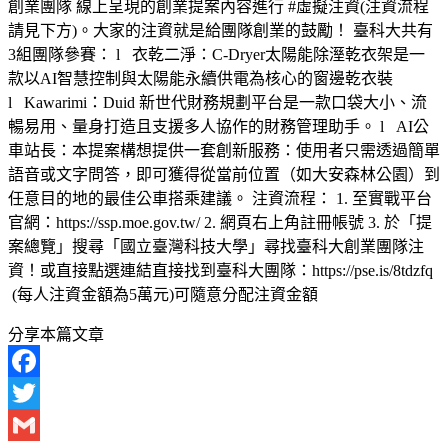
創業團隊 線上呈現的創業提案內容進行 #虛擬注資(注資流程
請見下方)。大家的注資就是給團隊創業的鼓勵！ 臺科大共有
3組團隊參賽： l 衣乾二淨：C-Dryer太陽能除溼乾衣架是一
款以AI智慧控制與太陽能永續供電為核心的窗邊乾衣裝
l Kawarimi：Duid 新世代財務規劃平台是一款口袋大小、流
暢易用、量身打造且支援多人協作的財務管理助手。 l AI公
車站長：本提案構想提供一套創新服務：使用者只需透過簡單
語音或文字問答，即可獲得從當前位置（如大安森林公園）到
任意目的地的最佳公車搭乘建議。 注資流程： 1. 至實戰平台
官網：https://ssp.moe.gov.tw/ 2. 網頁右上角註冊帳號 3. 於「提
案總覽」搜尋「國立臺灣科技大學」尋找臺科大創業團隊注
資！或直接點選連結直接找到臺科大團隊：https://pse.is/8tdzfq
(每人注資金額為5萬元)可隨意分配注資金額
分享本篇文章
Facebook
Twitter