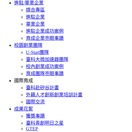
進駐/畢業企業
媒合專區
進駐企業
畢業企業
進駐企業成功案例
育成企業亮眼事蹟
校園創業團隊
U-Start團隊
臺科大微加速器團隊
校內創業成功案例
育成團隊亮眼事蹟
國際育成
臺科赴矽谷計畫
外籍人才創新創業培訓計畫
國際交流
成果花絮
獲獎事蹟
臺科青創明日之星
GTEP