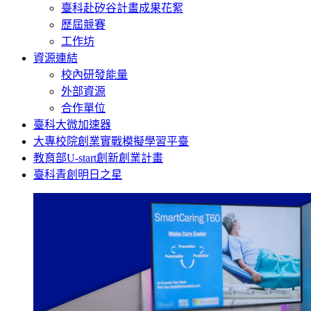
臺科赴矽谷計畫成果花絮
歷屆競賽
工作坊
資源連結
校內研發能量
外部資源
合作單位
臺科大微加速器
大專校院創業實戰模擬學習平臺
教育部U-start創新創業計畫
臺科青創明日之星