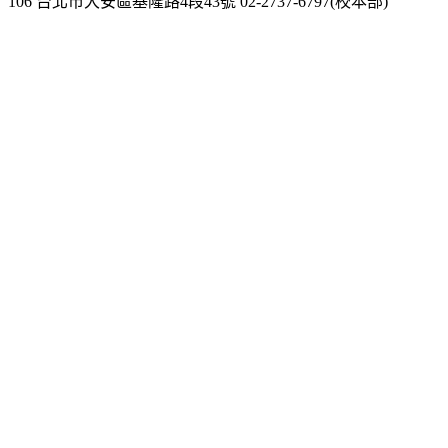
106 台北市大安區基隆路4段43號 02-2737-6797(校本部)