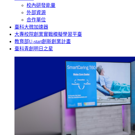
校內研發能量
外部資源
合作單位
臺科大微加速器
大專校院創業實戰模擬學習平臺
教育部U-start創新創業計畫
臺科青創明日之星