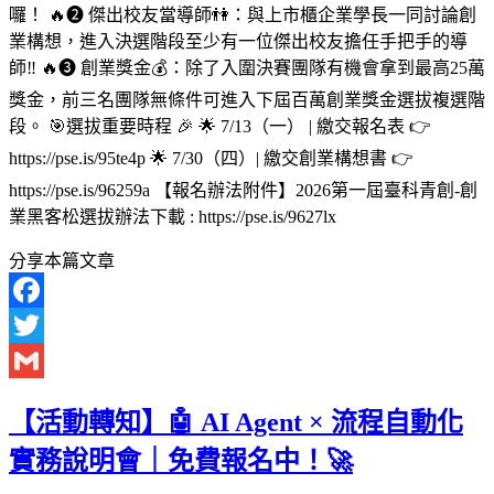
囉！ 🔥❷ 傑出校友當導師👫：與上市櫃企業學長一同討論創
業構想，進入決選階段至少有一位傑出校友擔任手把手的導
師‼️ 🔥❸ 創業獎金💰：除了入圍決賽團隊有機會拿到最高25萬
獎金，前三名團隊無條件可進入下屆百萬創業獎金選拔複選階
段。 🎯選拔重要時程 🎉 🌟 7/13（一） | 繳交報名表 👉
https://pse.is/95te4p 🌟 7/30（四）| 繳交創業構想書 👉
https://pse.is/96259a 【報名辦法附件】2026第一屆臺科青創-創
業黑客松選拔辦法下載 : https://pse.is/9627lx
分享本篇文章
Facebook
Twitter
Gmail
【活動轉知】🤖 AI Agent × 流程自動化
實務說明會｜免費報名中！🚀