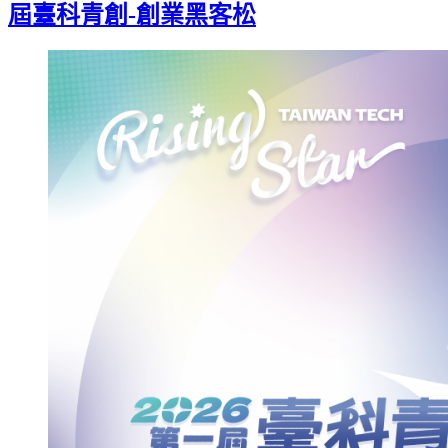
屆臺科青創-創業黑客松