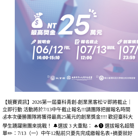
【競賽資訊】2026第一屆臺科青創-創業黑客松💡即將截止｜
立即行動 活動將於7/13中午截止報名!!!請團隊把握報名時間
💰本次優勝團隊將獲得最高25萬元的創業獎金!!!! 歡迎臺科大
學生踴躍揪團來挑戰！ 🔔選拔 3 大重點： 🔥❶ 選拔報名超簡
單✏️：7/13（一）中午12點前只要先完成繳報名表+摘要就好