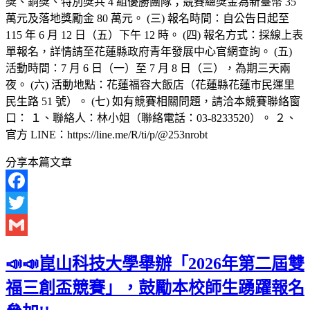
獎、銅獎、特別獎共 4 組優勝團隊；競賽總獎金為新臺幣 35
萬元及落地獎勵金 80 萬元。 (三) 報名時間：自公告日起至
115 年 6 月 12 日（五）下午 12 時。 (四) 報名方式：採線上表
單報名，詳情請至花蓮縣政府青年發展中心官網查詢。 (五)
活動時間：7 月 6 日（一）至 7 月 8 日（三），為期三天兩
夜。 (六) 活動地點：花蓮福容大飯店（花蓮縣花蓮市民運里
民生路 51 號）。 (七) 如有競賽相關問題，請洽本競賽聯絡窗
口： １、聯絡人：林小姐（聯絡電話：03-8233520）。 ２、
官方 LINE：https://line.me/R/ti/p/@253nrobt
分享本篇文章
Facebook
Twitter
Gmail
📣📣崑山科技大學舉辦「2026年第二屆雙
福三創盃競賽」，鼓勵本校師生踴躍報名