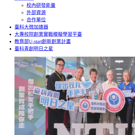
校內研發能量
外部資源
合作單位
臺科大微加速器
大專校院創業實戰模擬學習平臺
教育部U-start創新創業計畫
臺科青創明日之星