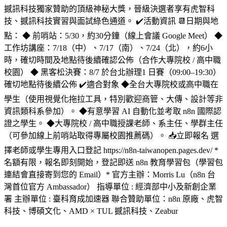
撼訊科技獨家贊助的頂級神秘大獎，晉級決選者享有虎智科
技、撼訊科技實習與面試綠色通道。 ✔️活動資訊 📆日期與地
點： ◆ 前哨站：5/30，約30分鐘（線上會議 Google Meet） ◆
工作坊講座：7/18（中）、7/17（南）、7/24（北），約6小
時，確切時間及地點待後續確認公佈（合作大專院校 / 高中職
校園） ◆ 黑客松決賽：8/7 於台北辦理1 日賽（09:00–19:30）
確切地點待後續公佈 ✔️適合對象 ◆全台大專院校或高中職在
學生（使用視覺化拖拉工具，特別歡迎商管、大傳、設計等非
資訊類科系參加）。 ◆有意學習 AI 自動化並考取 n8n 國際認
證之學生。 ◆大專院校 / 高中職授課老師、系主任、學群主任
（可參加線上前哨站取得專屬校園推薦碼）。 📥立即報名 選
擇老師或學生專用入口登記 https://n8n-taiwanopen.pages.dev/ *
名額有限，報名即刻開始，登記即送 n8n 教育學習包（學習包
連結會直接寄到您的 Email）* 官方主辦：Morris Lu（n8n 台
灣首位官方 Ambassador） 指導單位 : 經濟部中小及新創企業
署 主辦單位 : 臺科育成加速器 聯合贊助單位：n8n 原廠、虎智
科技、博碩文化、AMD × TUL 撼訊科技、Zeabur