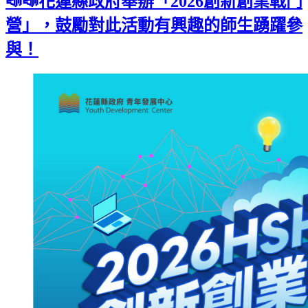
📣📣花蓮縣政府舉辦「2026創新創業戰鬥
營」，鼓勵對此活動有興趣的師生踴躍參
與！