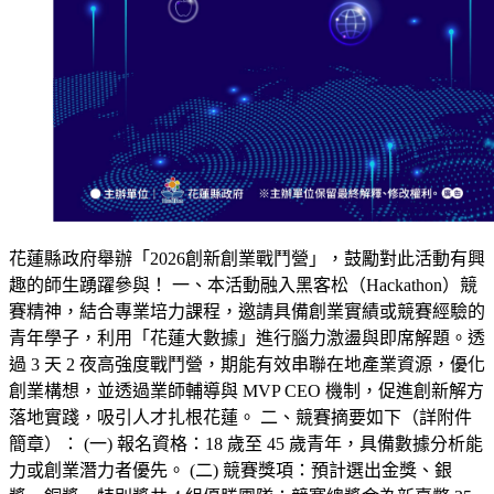
花蓮縣政府舉辦「2026創新創業戰鬥營」，鼓勵對此活動有興
趣的師生踴躍參與！ 一、本活動融入黑客松（Hackathon）競
賽精神，結合專業培力課程，邀請具備創業實績或競賽經驗的
青年學子，利用「花蓮大數據」進行腦力激盪與即席解題。透
過 3 天 2 夜高強度戰鬥營，期能有效串聯在地產業資源，優化
創業構想，並透過業師輔導與 MVP CEO 機制，促進創新解方
落地實踐，吸引人才扎根花蓮。 二、競賽摘要如下（詳附件
簡章）： (一) 報名資格：18 歲至 45 歲青年，具備數據分析能
力或創業潛力者優先。 (二) 競賽獎項：預計選出金獎、銀