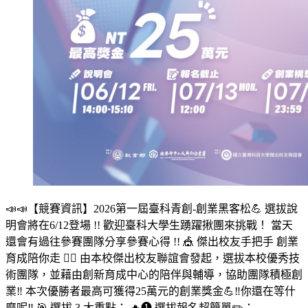
📣📣【競賽資訊】2026第一屆臺科青創-創業黑客松💪 選拔說
明會將在6/12登場 !! 歡迎臺科大學生踴躍揪團來挑戰！ 當天
還會有過往參賽團隊分享參賽心得 !! 🎪 傑出校友手把手 創業
育成陪你走 🤹‍♀️ 由本校傑出校友聯誼會發起，選拔本校優秀技
術團隊，並藉由創新育成中心的陪伴與輔導，協助團隊積極創
業‼️ 本次優勝者最高可獲得25萬元的創業獎金💪‼️你還在等什
麼呢‼️ 🎯 選拔 3 大重點： 🔥❶ 選拔報名超簡單✏️：