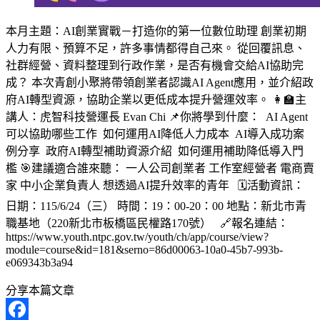
本月主題：AI創業實戰－打造你的第一位數位助理 創業初期
人力有限、預算不足，許多事情都得自己來。 從回覆訊息、
社群經營、資料整理到行政作業，是否有機會交給AI協助完
成？ 本次青創小聚將帶領創業者認識AI Agent應用，並介紹政
府AI轉型資源，協助企業以更低成本提升營運效率。 👩‍🏫主
講人：虎智科技營運長 Evan Chi 📌你將學到什麼： AI Agent
可以協助哪些工作 如何運用AI降低人力成本 AI導入成功案
例分享 政府AI轉型補助資源介紹 如何運用補助降低導入門
檻 🎯建議適合誰來聽： 一人公司創業者 工作室經營者 電商賣
家 中小企業負責人 想透過AI提升效率的青年 🗓️活動資訊：
日期：115/6/24（三） 時間：19：00-20：00 地點：新北市青
職基地（220新北市板橋區民權路170號） 🔗報名連結：
https://www.youth.ntpc.gov.tw/youth/ch/app/course/view?
module=course&id=181&serno=86d00063-10a0-45b7-993b-
e069343b3a94
分享本篇文章