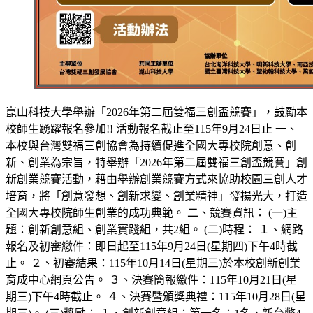
崑山科技大學舉辦「2026年第二屆雙福三創盃競賽」，鼓勵本
校師生踴躍報名參加!! 活動報名截止至115年9月24日止 一、
本校與台灣雙福三創協會為持續促進全國大專校院創意、創
新、創業為宗旨，特舉辦「2026年第二屆雙福三創盃競賽」創
新創業競賽活動，藉由舉辦創業競賽方式來協助校園三創人才
培育，將「創意發想、創新求變、創業精神」發揚光大，打造
全國大專校院師生創業的成功典範。 二、競賽資訊： (一)主
題：創新創意組、創業實踐組，共2組。 (二)時程： １、網路
報名及初審繳件：即日起至115年9月24日(星期四)下午4時截
止。 ２、初審結果：115年10月14日(星期三)於本校創新創業
育成中心網頁公告。 ３、決賽簡報繳件：115年10月21日(星
期三)下午4時截止。 ４、決賽暨頒獎典禮：115年10月28日(星