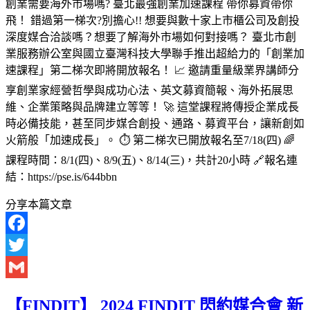
創業需要海外市場嗎? 臺北最強創業加速課程 帶你募資帶你
飛！ 錯過第一梯次?別擔心!! 想要與數十家上市櫃公司及創投
深度媒合洽談嗎？想要了解海外市場如何對接嗎？ 臺北市創
業服務辦公室與國立臺灣科技大學聯手推出超給力的「創業加
速課程」第二梯次即將開放報名！ 📈 邀請重量級業界講師分
享創業家經營哲學與成功心法、英文募資簡報、海外拓展思
維、企業策略與品牌建立等等！ 🚀 這堂課程將傳授企業成長
時必備技能，甚至同步媒合創投、通路、募資平台，讓新創如
火箭般「加速成長」。 ⏱ 第二梯次已開放報名至7/18(四) 🌈
課程時間：8/1(四)、8/9(五)、8/14(三)，共計20小時 🔗報名連
結：https://pse.is/644bbn
分享本篇文章
Facebook
Twitter
Gmail
【FINDIT】 2024 FINDIT 閃約媒合會 新