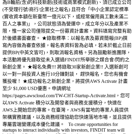
為B輪前(含)的科技新創(技術或商業模式創新)、須已成立公司
(不受理行號/商行/企業社之報名) 且符合「中小企業認定標準
(實收資本額在新臺幣一億元以下，或經常僱用員工數未滿二
百人之事業)」，公司狀態須為營運中，成立年分以及產業不
限，惟一家公司僅限提交一份募資計畫案。資料填寫完整有助
於後續書面審查。 ★錄取標準：以報名表及募資簡報(BP)撰
寫內容做為審查依據，報名表資料皆為必填，若未於截止日前
提供BP(中英文皆可)，則取消報名資格。另為鼓勵新進團隊，
本活動將優先錄取從未入選過FINDIT所舉辦之媒合會/閃約之
新創企業。 ★報名免費!!! 將錄取30家新創企業!! 入選新創可
以一對一與投資人進行10分鐘對談， 趕快報名，您也有機會
獲投喔！ ★成功報名之新創企業，將提供AWS Activate 計畫
至少 $1,000 USD優惠。申請網址
https://pages.awscloud.com/TW-CHT-Startup-Activate.html，您可
以AWS Activate 積分以及開發者與商務支援積分，快速在
AWS上開始您的專案。在臺灣，AWS有當地的專業人員提供
架構實務建議，以及商務經理協助您快速落地市場，並且提供
專屬雲端營運成本優化建議。 To create opportunities for
startups to interact individually with investors, FINDIT team will