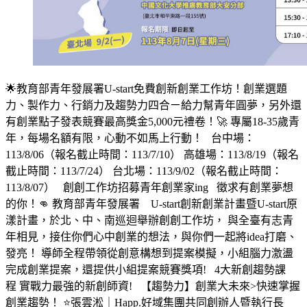
🌟教育部青年發展署U-start免費創新創業工作坊！創業選題
力、製作力、行銷力及趨勢力四合ㄧ給力幫青年圓夢，另外還
有創業點子發表競賽最高獎金5,000元禮卷！🚀 專屬18-35歲青
年，每場名額有限，心動不如馬上行動！ 台中場：
113/8/06（報名截止時間：113/7/10） 高雄場：113/8/19（報名
截止時間：113/7/24） 台北場：113/9/02（報名截止時間：
113/8/07） 創創工作坊招募青年創業家ing 徵求有創業夢想
的你！👊 教育部青年發展署 U-start創新創業計畫暨U-start原
漾計畫，於北、中、南巡迴舉辦創創工作坊， 與全臺有志青
年相見，接住你們心中創業的想法，與你們一起將idea打磨、
發亮！ 導師全程帶領從創意構想到提案模擬，小組腦力激盪
完成創業提案，還提供小組提案競賽獎項! 4大新創趨勢課
程 實戰力最強的新創師資! 【趨勢力】創業大未來>快速掌握
創業趨勢！ ⭐張雲淞｜Happ.好域集團共同創辦人暨執行長