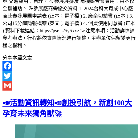
地 交通費用：自理。 4. 參展展攤及 商機媒合會費用：由本校
全額補助。 🎯參展廠商需繳交資料 1. 2024台科大育成中心廠
商赴泰參展團申請表 (正本；電子檔 ) 2. 廠商切結書 (正本 ) 3.
公司15分鐘簡報檔案 (英文；電子檔 ) 4. 個資使用同意書 (正本
) 資料下載連結：https://pse.is/5y5xxz 💡注意事項：活動詳情請
參考辦法，行程將依實際情況進行調整，主辦單位保留變更行
程之權利。
分享本篇文章
Facebook
Twitter
Gmail
📣活動資訊轉知📣創投引航，新創100大
孕育未來獨角獸🚀