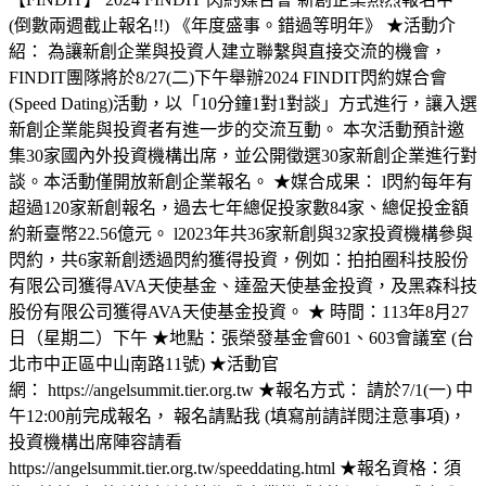
(倒數兩週截止報名!!) 《年度盛事。錯過等明年》 ★活動介
紹： 為讓新創企業與投資人建立聯繫與直接交流的機會，
FINDIT團隊將於8/27(二)下午舉辦2024 FINDIT閃約媒合會
(Speed Dating)活動，以「10分鐘1對1對談」方式進行，讓入選
新創企業能與投資者有進一步的交流互動。 本次活動預計邀
集30家國內外投資機構出席，並公開徵選30家新創企業進行對
談。本活動僅開放新創企業報名。 ★媒合成果： l閃約每年有
超過120家新創報名，過去七年總促投家數84家、總促投金額
約新臺幣22.56億元。 l2023年共36家新創與32家投資機構參與
閃約，共6家新創透過閃約獲得投資，例如：拍拍圈科技股份
有限公司獲得AVA天使基金、達盈天使基金投資，及黑森科技
股份有限公司獲得AVA天使基金投資。 ★ 時間：113年8月27
日（星期二）下午 ★地點：張榮發基金會601、603會議室 (台
北市中正區中山南路11號) ★活動官
網： https://angelsummit.tier.org.tw ★報名方式： 請於7/1(一) 中
午12:00前完成報名， 報名請點我 (填寫前請詳閱注意事項)，
投資機構出席陣容請看
https://angelsummit.tier.org.tw/speeddating.html ★報名資格：須