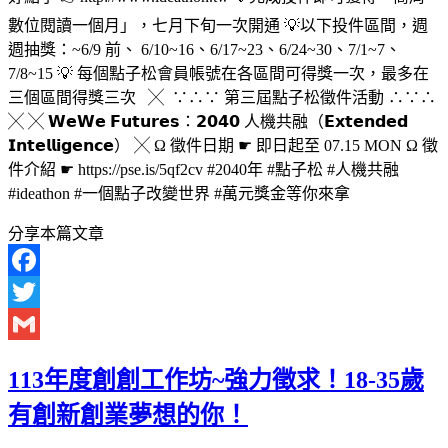
數位閱讀一個月」，七月下旬一次開通 💡以下投件區間，週
週抽獎：~6/9 前、 6/10~16、6/17~23、6/24~30、7/1~7、
7/8~15 💡 每個點子松會員帳號在各區間可得獎一次，最多在
三個區間得獎三次 ╳ ∵∴∵ 第三屆點子松徵件活動 ∴∵∴
╳ ╳ 𝗪𝗲𝗪𝗲 𝗙𝘂𝘁𝘂𝗿𝗲𝘀：𝟮𝟬𝟰𝟬 人機共融（𝗘𝘅𝘁𝗲𝗻𝗱𝗲𝗱
𝗜𝗻𝘁𝗲𝗹𝗹𝗶𝗴𝗲𝗻𝗰𝗲） ╳ Ω 徵件日期 ☛ 即日起至 07.15 MON Ω 徵
件介紹 ☛ https://pse.is/5qf2cv #2040年 #點子松 #人機共融
#ideathon #一個點子改變世界 #萬元獎金等你來拿
分享本篇文章
Facebook
Twitter
Gmail
113年度創創工作坊~強力徵求！18-35歲
有創新創業夢想的你！