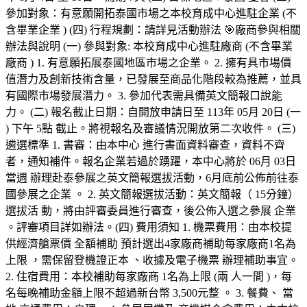
參加對象：有意願開拓泰國市場之本校育成中心進駐企業 (不
含畢業企業 ) (四) 行程規劃：請詳見活動辦法 🎯廠商參與相關
辦法與說明 (一) 參與對象: 本校育成中心進駐廠商 (不含畢業
廠商 ) 1. 有意願拓展泰國地區市場之企業。 2. 擁有具市場價
值潛力及創新技術含量，已發展至商品化階段較為推薦，並具
有國際市場發展潛力。 3. 參加代表需具備英文簡報口說能
力。 (二) 報名截止日期：自開放申請日至 113年 05月 20日 (一
) 下午 5點 截止。將視報名及審議情況開放第二次收件。 (三)
遴選標準 1. 書審：由本中心 進行書面資料審查，資料不齊
者，通知補件。報名企業若過於踴躍，本中心將於 06月 03日
當週 辦理赴泰參展之英文簡報選拔活動，6月底前公佈前往泰
國參展之企業 。 2. 英文簡報選拔活動：英文簡報（ 15分鐘）
選拔活 動，將由評審委員進行審查，後公佈入選之參展 企業
。評審項目詳如辦法。(四) 費用須知 1. 機票費用：由本校提
供經濟艙票價 全額補助 預計選出4家廠商補助每家廠商1名為
上限 ，需保留登機證正本 、收據及電子機票 辦理補助事宜。
2. 住宿費用：本校補助每家廠商 1名為上限 (兩 人一間 )，每
名每晚補助金額上限不超過新台幣 3,500元整 。 3. 餐費、 當