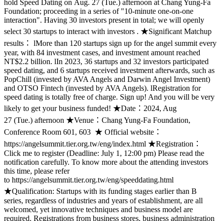
hold Speed Dating on Aug. 27 (Tue.) afternoon at Chang Yung-Fa
Foundation; proceeding in a series of "10-minute one-on-one
interaction". Having 30 investors present in total; we will openly
select 30 startups to interact with investors . ★Significant Matchup
results： lMore than 120 startups sign up for the angel summit every
year, with 84 investment cases, and investment amount reached
NT$2.2 billion. lIn 2023, 36 startups and 32 investors participated
speed dating, and 6 startups received investment afterwards, such as
PopChill (invested by AVA Angels and Darwin Angel Investment)
and OTSO Fintech (invested by AVA Angels). lRegistration for
speed dating is totally free of charge. Sign up! And you will be very
likely to get your business funded! ★Date：2024, Aug
27 (Tue.) afternoon ★Venue：Chang Yung-Fa Foundation,
Conference Room 601, 603 ★ Official website：
https://angelsummit.tier.org.tw/eng/index.html ★Registration：
Click me to register (Deadline: July 1, 12:00 pm) Please read the
notification carefully. To know more about the attending investors
this time, please refer
to https://angelsummit.tier.org.tw/eng/speeddating.html
★Qualification: Startups with its funding stages earlier than B
series, regardless of industries and years of establishment, are all
welcomed, yet innovative techniques and business model are
required. Registrations from business stores, business administration