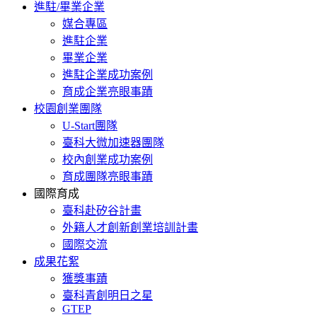
進駐/畢業企業
媒合專區
進駐企業
畢業企業
進駐企業成功案例
育成企業亮眼事蹟
校園創業團隊
U-Start團隊
臺科大微加速器團隊
校內創業成功案例
育成團隊亮眼事蹟
國際育成
臺科赴矽谷計畫
外籍人才創新創業培訓計畫
國際交流
成果花絮
獲獎事蹟
臺科青創明日之星
GTEP