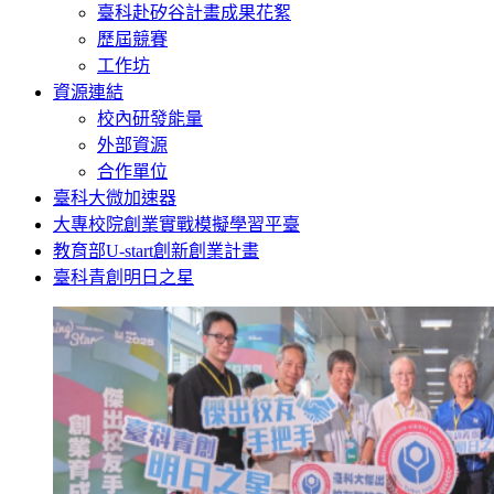
臺科赴矽谷計畫成果花絮
歷屆競賽
工作坊
資源連結
校內研發能量
外部資源
合作單位
臺科大微加速器
大專校院創業實戰模擬學習平臺
教育部U-start創新創業計畫
臺科青創明日之星