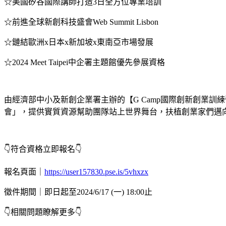
☆美國矽谷國際講師打造3日全方位專業培訓
☆前進全球新創科技盛會Web Summit Lisbon
☆鏈結歐洲x日本x新加坡x東南亞市場發展
☆2024 Meet Taipei中企署主題館優先參展資格
由經濟部中小及新創企業署主辦的【G Camp國際創新創業
會」，提供實質資源幫助團隊站上世界舞台，扶植創業家們邁
👇符合資格立即報名👇
報名頁面｜
https://user157830.pse.is/5vhxzx
徵件期間｜即日起至2024/6/17 (一) 18:00止
👇相關問題瞭解更多👇