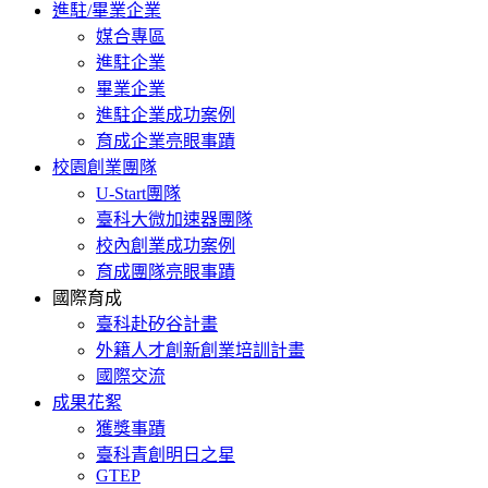
進駐/畢業企業
媒合專區
進駐企業
畢業企業
進駐企業成功案例
育成企業亮眼事蹟
校園創業團隊
U-Start團隊
臺科大微加速器團隊
校內創業成功案例
育成團隊亮眼事蹟
國際育成
臺科赴矽谷計畫
外籍人才創新創業培訓計畫
國際交流
成果花絮
獲獎事蹟
臺科青創明日之星
GTEP