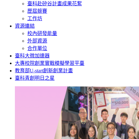
臺科赴矽谷計畫成果花絮
歷屆競賽
工作坊
資源連結
校內研發能量
外部資源
合作單位
臺科大微加速器
大專校院創業實戰模擬學習平臺
教育部U-start創新創業計畫
臺科青創明日之星