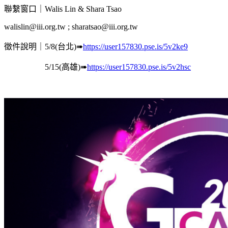
聯繫窗口｜Walis Lin & Shara Tsao
walislin@iii.org.tw ; sharatsao@iii.org.tw
徵件說明｜5/8(台北)➠
https://user157830.pse.is/5v2ke9
5/15(高雄)➠
https://user157830.pse.is/5v2hsc