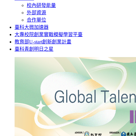
校內研發能量
外部資源
合作單位
臺科大微加速器
大專校院創業實戰模擬學習平臺
教育部U-start創新創業計畫
臺科青創明日之星