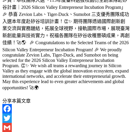
🎉賀！本校團隊入選「115年度臺科選拔校園衍生創業隊赴矽
谷計畫｜2026 Silicon Valley Entrepreneur Incubation Program」
🎉 恭喜 Zevion Labs、Tiger-Duck、Sumobot 三支優秀團隊成功
入選本年度赴矽谷培訓計畫！👏✨ 期待團隊透過國際創新創
業交流與實務鏈結，拓展全球視野，接軌國際市場，展現臺灣
新創能量與技術實力。祝福各團隊在矽谷收穫豐碩成果，再創
佳績！🚀🌎 🎉 Congratulations to the Selected Teams of the 2026
Silicon Valley Entrepreneur Incubation Program! 🎉 We proudly
congratulate Zevion Labs, Tiger-Duck, and Sumobot on being
selected for the 2026 Silicon Valley Entrepreneur Incubation
Program. 👏✨ We wish all teams a rewarding journey in Silicon
Valley as they engage with the global innovation ecosystem, expand
international networks, and accelerate their entrepreneurial growth.
May this experience lead to even greater achievements and global
opportunities! 🚀🌍
分享本篇文章
Facebook
Twitter