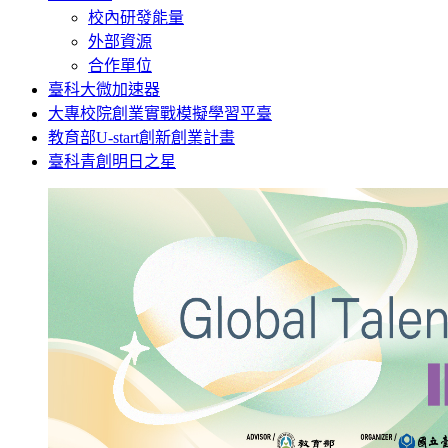
校內研發能量
外部資源
合作單位
臺科大微加速器
大專校院創業實戰模擬學習平臺
教育部U-start創新創業計畫
臺科青創明日之星