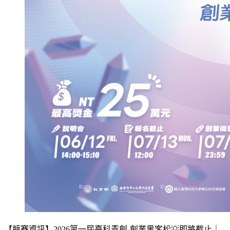
【競賽資訊】2026第一屆臺科青創-創業黑客松💡即將截止｜