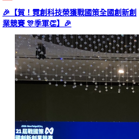
Gmail
🎉【賀！霓創科技榮獲戰國策全國創新創
業競賽 🎊季軍👏】🎉