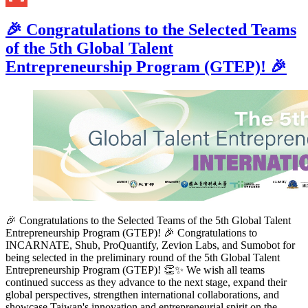
Gmail
🎉 Congratulations to the Selected Teams
of the 5th Global Talent
Entrepreneurship Program (GTEP)! 🎉
🎉 Congratulations to the Selected Teams of the 5th Global Talent
Entrepreneurship Program (GTEP)! 🎉 Congratulations to
INCARNATE, Shub, ProQuantify, Zevion Labs, and Sumobot for
being selected in the preliminary round of the 5th Global Talent
Entrepreneurship Program (GTEP)! 👏✨ We wish all teams
continued success as they advance to the next stage, expand their
global perspectives, strengthen international collaborations, and
showcase Taiwan's innovation and entrepreneurial spirit on the