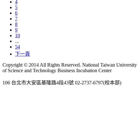
4
5
6
7
8
9
10
...
54
下一頁
Copyright © 2014 All Rights Reserved. National Taiwan University
of Science and Technology Business Incubation Center
106 台北市大安區基隆路4段43號 02-2737-6797(校本部)