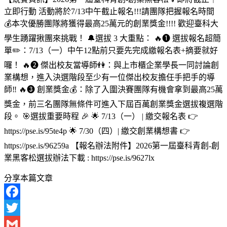
立即行動 活動將於7/13中午截止報名!!!請團隊把握報名時間
💰本次優勝團隊將獲得最高25萬元的創業獎金!!!! 歡迎臺科大
學生踴躍揪團來挑戰！ 🔔選拔 3 大重點： 🔥❶ 選拔報名超簡
單✏️：7/13（一）中午12點前只要先完成繳報名表+摘要就好
囉！ 🔥❷ 傑出校友當導師👫：與上市櫃企業學長一同討論創
業構想，進入決選階段至少有一位傑出校友擔任手把手的導
師‼️ 🔥❸ 創業獎金💰：除了入圍決賽團隊有機會拿到最高25萬
獎金，前三名團隊無條件可進入下屆百萬創業獎金選拔複選階
段。 🎯選拔重要時程 🎉 🌟 7/13（一） | 繳交報名表 👉
https://pse.is/95te4p 🌟 7/30（四）| 繳交創業構想書 👉
https://pse.is/96259a 【報名辦法附件】2026第一屆臺科青創-創
業黑客松選拔辦法下載 : https://pse.is/9627lx
分享本篇文章
Facebook
Twitter