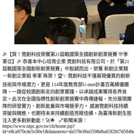
🎉【賀！霓創科技榮獲第21屆戰國策全國創新創業競賽 🎊季
軍👏】🎉 恭喜本中心培育企業 霓創科技有限公司，於「第21
屆戰國策全國創新創業競賽」中脫穎而出，榮獲 新創企業類
－新創企業組 季軍 殊榮！🏆✨ 霓創科技不僅展現優異的創新
技術與市場潛力，更是 114年度教育部U-start計畫百萬績優團
隊，一路從校園創新走向創業實踐，以卓越成果獲得各界肯
定。此次在全國指標性創新創業競賽中再傳捷報，充分展現團
隊的研發實力、創新能量與市場競爭力。 感謝霓創科技持續
突破與精進，也期待未來持續創造亮眼佳績，為臺灣新創生態
注入更多創新動能！🚀🌟 🔗新聞來源：
https://www.ntpc.gov.tw/ch/home.jsp?
id=e8ca970cde5c00e1&dataserno=da578c66a5598dba63f2bf7d594b