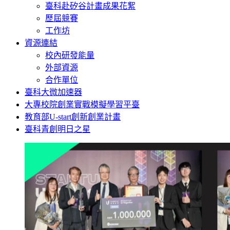
臺科赴矽谷計畫成果花絮
歷屆競賽
工作坊
資源連結
校內研發能量
外部資源
合作單位
臺科大微加速器
大專校院創業實戰模擬學習平臺
教育部U-start創新創業計畫
臺科青創明日之星