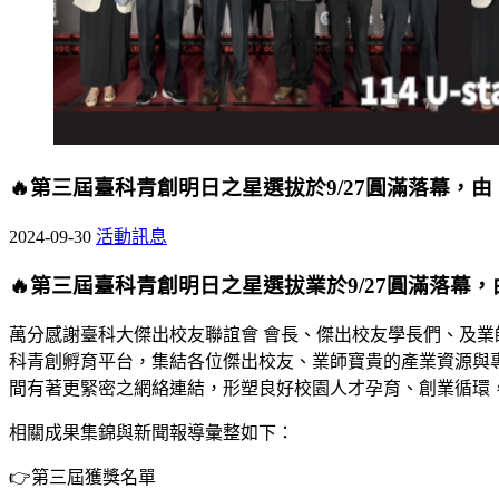
🔥第三屆臺科青創明日之星選拔於9/27圓滿落幕，
2024-09-30
活動訊息
🔥第三屆臺科青創明日之星選拔業於9/27圓滿落幕
萬分感謝臺科大傑出校友聯誼會 會長、傑出校友學長們、及
科青創孵育平台，集結各位傑出校友、業師寶貴的產業資源與
間有著更緊密之網絡連結，形塑良好校園人才孕育、創業循環，
相關成果集錦與新聞報導彙整如下：
👉第三屆獲獎名單