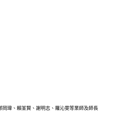
鄭岡瑋、賴荃賢、謝明志、羅沁雯等業師及師長