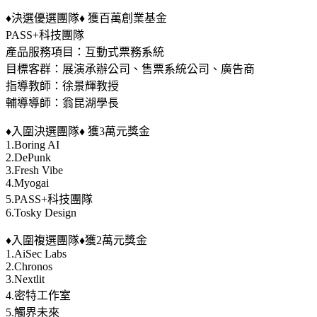
♦️決選優選團隊♦️ 獲百萬創業基金
PASS+科技團隊
產品服務項目：互動式票務系統
目標客群：展演承辦公司、售票系統公司、廣告商
指導教師：徐景輝教授
輔導導師：翁昆湖學長
♦️入圍決選團隊♦️ 獲3萬元獎金
1.Boring AI
2.DePunk
3.Fresh Vibe
4.Myogai
5.PASS+科技團隊
6.Tosky Design
♦️入圍複選團隊♦️獲2萬元獎金
1.AiSec Labs
2.Chronos
3.Nextlit
4.密特工作室
5.觸界未來