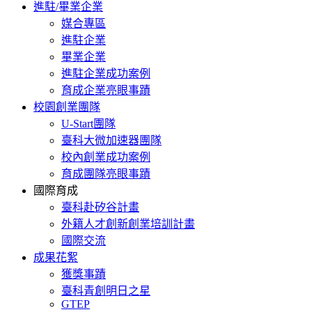
進駐/畢業企業
媒合專區
進駐企業
畢業企業
進駐企業成功案例
育成企業亮眼事蹟
校園創業團隊
U-Start團隊
臺科大微加速器團隊
校內創業成功案例
育成團隊亮眼事蹟
國際育成
臺科赴矽谷計畫
外籍人才創新創業培訓計畫
國際交流
成果花絮
獲獎事蹟
臺科青創明日之星
GTEP