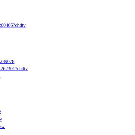
260405?chdtv
2289078
-262301?chdtv
1
2
w
#vw