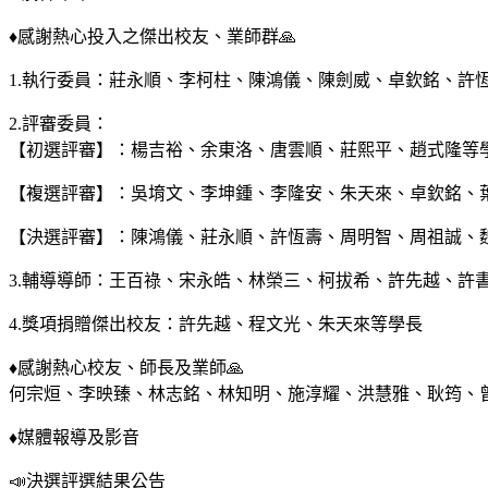
♦️感謝熱心投入之傑出校友、業師群🙏
1.執行委員：莊永順、李柯柱、陳鴻儀、陳劍威、卓欽銘、許
2.評審委員：
【初選評審】：楊吉裕、余東洛、唐雲順、莊熙平、趙式隆等
【複選評審】：吳堉文、李坤鍾、李隆安、朱天來、卓欽銘、
【決選評審】：陳鴻儀、莊永順、許恆壽、周明智、周祖誠、
3.輔導導師：王百祿、宋永皓、林榮三、柯拔希、許先越、許
4.獎項捐贈傑出校友：許先越、程文光、朱天來等學長
♦️感謝熱心校友、師長及業師🙏
何宗烜、李映臻、林志銘、林知明、施淳耀、洪慧雅、耿筠、
♦️媒體報導及影音
📣決選評選結果公告