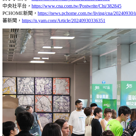
中央社平台，
https://www.cna.com.tw/Postwrite/Chi/382845
PCHOME新聞，
https://news.pchome.com.tw/living/cna/2024093
蕃新聞，
https://n.yam.com/Article/20240930336351