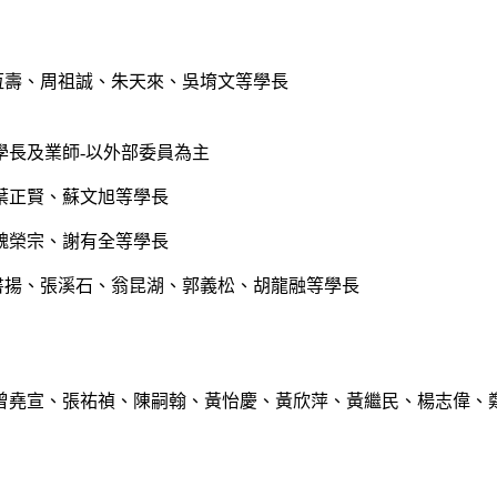
恆壽、周祖誠、朱天來、吳堉文等學長
學長及業師-以外部委員為主
葉正賢、蘇文旭等學長
魏榮宗、謝有全等學長
書揚、張溪石、翁昆湖、郭義松、胡龍融等學長
曾堯宣、張祐禎、陳嗣翰、黃怡慶、黃欣萍、黃繼民、楊志偉、