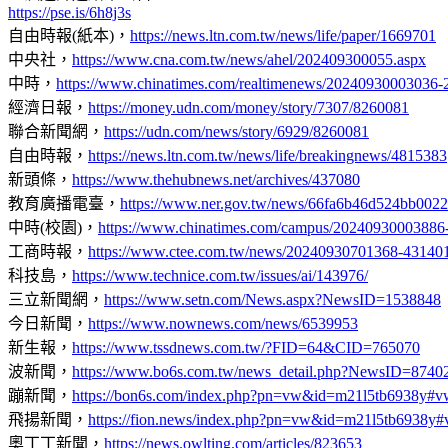
https://pse.is/6h8j3s
自由時報(紙本)，
https://news.ltn.com.tw/news/life/paper/1669701
中央社，
https://www.cna.com.tw/news/ahel/202409300055.aspx
中時，
https://www.chinatimes.com/realtimenews/20240930003036-
經濟日報，
https://money.udn.com/money/story/7307/8260081
聯合新聞網，
https://udn.com/news/story/6929/8260081
自由時報，
https://news.ltn.com.tw/news/life/breakingnews/4815383
新頭條，
https://www.thehubnews.net/archives/437080
教育廣播電臺，
https://www.ner.gov.tw/news/66fa6b46d524bb002
中時(校園)，
https://www.chinatimes.com/campus/20240930003886
工商時報，
https://www.ctee.com.tw/news/20240930701368-43140
科技島，
https://www.technice.com.tw/issues/ai/143976/
三立新聞網，
https://www.setn.com/News.aspx?NewsID=1538848
今日新聞，
https://www.nownews.com/news/6539953
新生報，
https://www.tssdnews.com.tw/?FID=64&CID=765070
波新聞，
https://www.bo6s.com.tw/news_detail.php?NewsID=8740
蹦新聞，
https://bon6s.com/index.php?pn=vw&id=m21l5tb6938y#v
飛揚新聞，
https://fion.news/index.php?pn=vw&id=m21l5tb6938y
奧丁丁新聞，
https://news.owlting.com/articles/823653