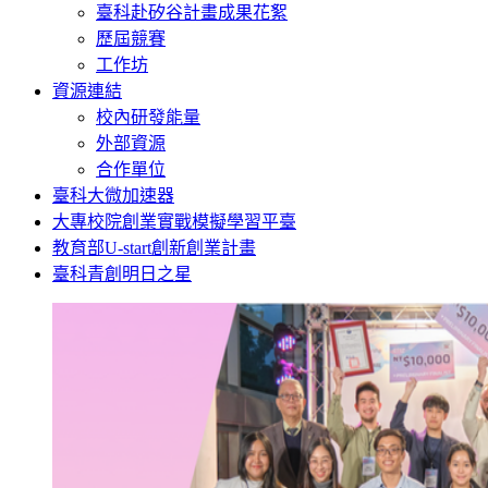
臺科赴矽谷計畫成果花絮
歷屆競賽
工作坊
資源連結
校內研發能量
外部資源
合作單位
臺科大微加速器
大專校院創業實戰模擬學習平臺
教育部U-start創新創業計畫
臺科青創明日之星