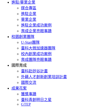
進駐/畢業企業
媒合專區
進駐企業
畢業企業
進駐企業成功案例
育成企業亮眼事蹟
校園創業團隊
U-Start團隊
臺科大微加速器團隊
校內創業成功案例
育成團隊亮眼事蹟
國際育成
臺科赴矽谷計畫
外籍人才創新創業培訓計畫
國際交流
成果花絮
獲獎事蹟
臺科青創明日之星
GTEP