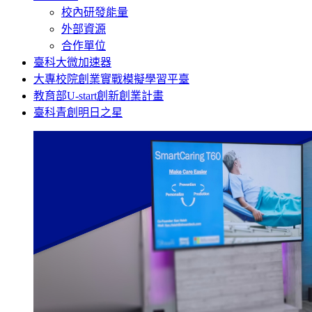
校內研發能量
外部資源
合作單位
臺科大微加速器
大專校院創業實戰模擬學習平臺
教育部U-start創新創業計畫
臺科青創明日之星