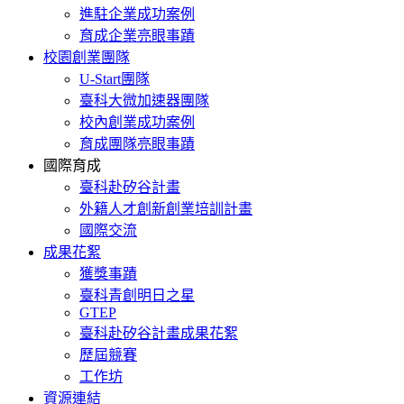
進駐企業成功案例
育成企業亮眼事蹟
校園創業團隊
U-Start團隊
臺科大微加速器團隊
校內創業成功案例
育成團隊亮眼事蹟
國際育成
臺科赴矽谷計畫
外籍人才創新創業培訓計畫
國際交流
成果花絮
獲獎事蹟
臺科青創明日之星
GTEP
臺科赴矽谷計畫成果花絮
歷屆競賽
工作坊
資源連結