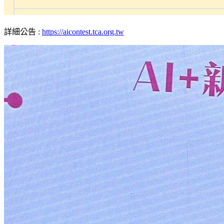
詳細公告 :
https://aicontest.tca.org.tw