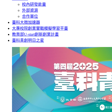
校內研發能量
外部資源
合作單位
臺科大微加速器
大專校院創業實戰模擬學習平臺
教育部U-start創新創業計畫
臺科青創明日之星