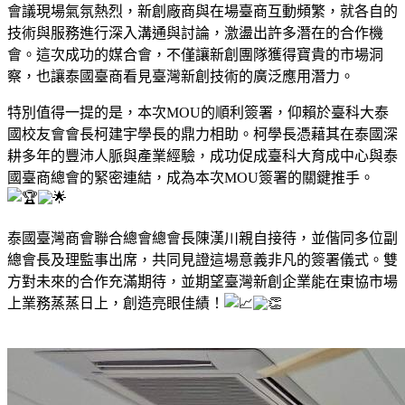
會議現場氣氛熱烈，新創廠商與在場臺商互動頻繁，就各自的
技術與服務進行深入溝通與討論，激盪出許多潛在的合作機
會。這次成功的媒合會，不僅讓新創團隊獲得寶貴的市場洞
察，也讓泰國臺商看見臺灣新創技術的廣泛應用潛力。
特別值得一提的是，本次MOU的順利簽署，仰賴於臺科大泰
國校友會會長柯建宇學長的鼎力相助。柯學長憑藉其在泰國深
耕多年的豐沛人脈與產業經驗，成功促成臺科大育成中心與泰
國臺商總會的緊密連結，成為本次MOU簽署的關鍵推手。
泰國臺灣商會聯合總會總會長陳漢川親自接待，並偕同多位副
總會長及理監事出席，共同見證這場意義非凡的簽署儀式。雙
方對未來的合作充滿期待，並期望臺灣新創企業能在東協市場
上業務蒸蒸日上，創造亮眼佳績！