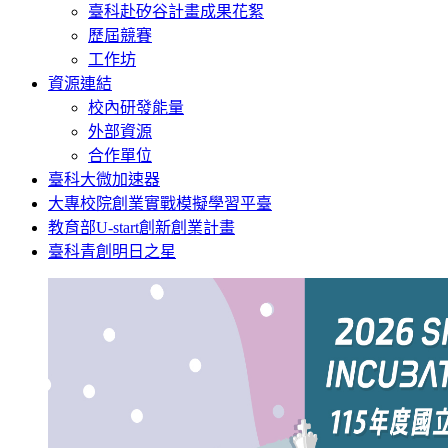
臺科赴矽谷計畫成果花絮
歷屆競賽
工作坊
資源連結
校內研發能量
外部資源
合作單位
臺科大微加速器
大專校院創業實戰模擬學習平臺
教育部U-start創新創業計畫
臺科青創明日之星