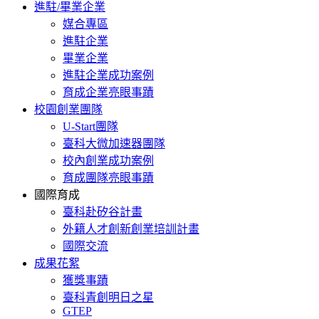
進駐/畢業企業
媒合專區
進駐企業
畢業企業
進駐企業成功案例
育成企業亮眼事蹟
校園創業團隊
U-Start團隊
臺科大微加速器團隊
校內創業成功案例
育成團隊亮眼事蹟
國際育成
臺科赴矽谷計畫
外籍人才創新創業培訓計畫
國際交流
成果花絮
獲獎事蹟
臺科青創明日之星
GTEP