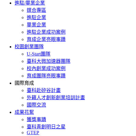
進駐/畢業企業
媒合專區
進駐企業
畢業企業
進駐企業成功案例
育成企業亮眼事蹟
校園創業團隊
U-Start團隊
臺科大微加速器團隊
校內創業成功案例
育成團隊亮眼事蹟
國際育成
臺科赴矽谷計畫
外籍人才創新創業培訓計畫
國際交流
成果花絮
獲獎事蹟
臺科青創明日之星
GTEP