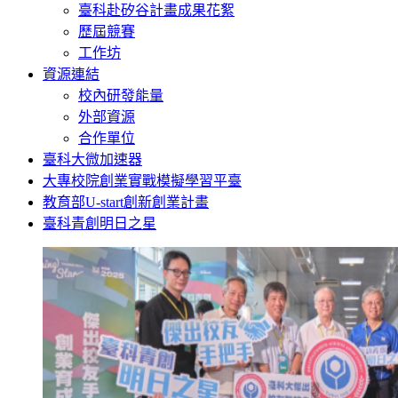
臺科赴矽谷計畫成果花絮
歷屆競賽
工作坊
資源連結
校內研發能量
外部資源
合作單位
臺科大微加速器
大專校院創業實戰模擬學習平臺
教育部U-start創新創業計畫
臺科青創明日之星