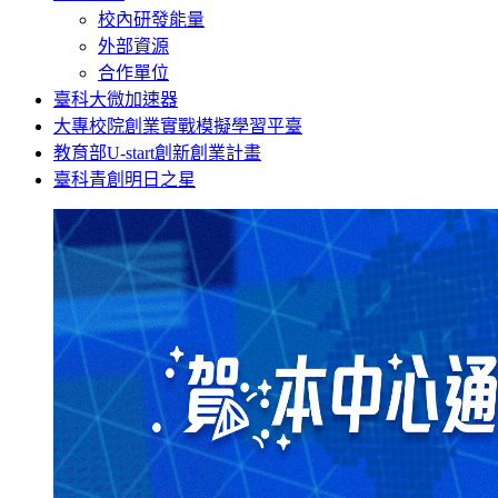
校內研發能量
外部資源
合作單位
臺科大微加速器
大專校院創業實戰模擬學習平臺
教育部U-start創新創業計畫
臺科青創明日之星