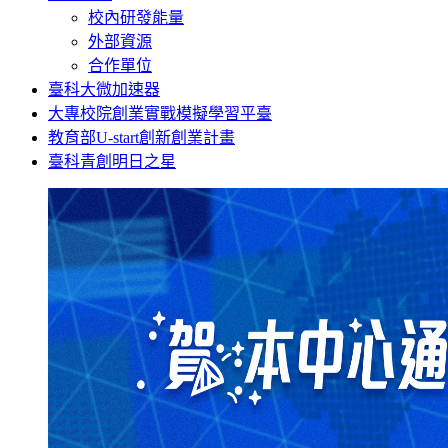
校內研發能量
外部資源
合作單位
臺科大微加速器
大專校院創業實戰模擬學習平臺
教育部U-start創新創業計畫
臺科青創明日之星