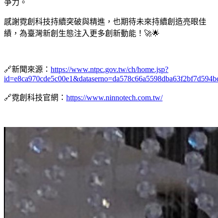
爭力。
感謝霓創科技持續突破與精進，也期待未來持續創造亮眼佳
績，為臺灣新創生態注入更多創新動能！🚀🌟
🔗新聞來源：
https://www.ntpc.gov.tw/ch/home.jsp?
id=e8ca970cde5c00e1&dataserno=da578c66a5598dba63f2bf7d594b
🔗霓創科技官網：
https://www.ninnotech.com.tw/