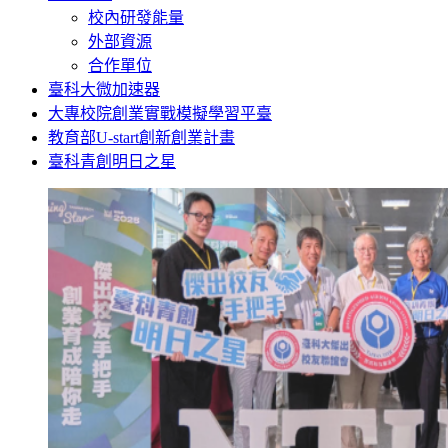
校內研發能量
外部資源
合作單位
臺科大微加速器
大專校院創業實戰模擬學習平臺
教育部U-start創新創業計畫
臺科青創明日之星