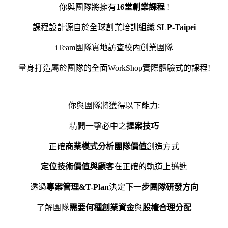
你與團隊將擁有
16堂創業課程
!
課程設計源自於全球創業培訓組織
SLP-Taipei
iTeam團隊實地訪查校內創業團隊
量身打造屬於團隊的全面WorkShop實際體驗式的課程!
你與團隊將獲得以下能力:
精闢一擊必中之
提案技巧
正確
商業模式分析團隊價值
創造方式
定位技術價值與顧客
在正確的軌道上邁進
透過
專案管理&T-Plan
決定
下一步團隊研發方向
了解團隊
需要何種創業資金
與
股權合理分配