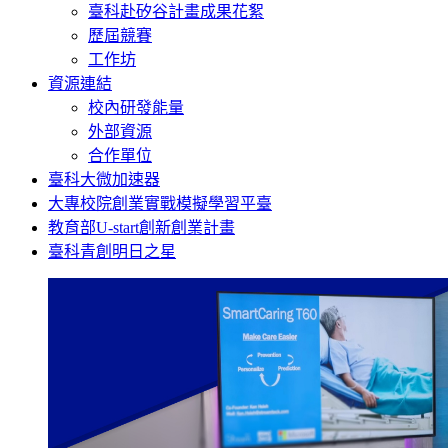
臺科赴矽谷計畫成果花絮
歷屆競賽
工作坊
資源連結
校內研發能量
外部資源
合作單位
臺科大微加速器
大專校院創業實戰模擬學習平臺
教育部U-start創新創業計畫
臺科青創明日之星