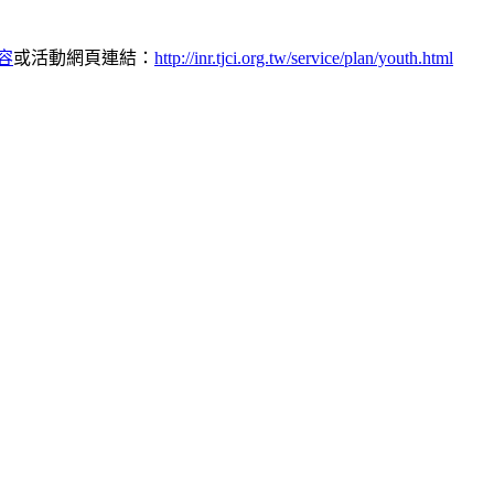
容
或活動網頁連結：
http://inr.tjci.org.tw/service/plan/youth.html