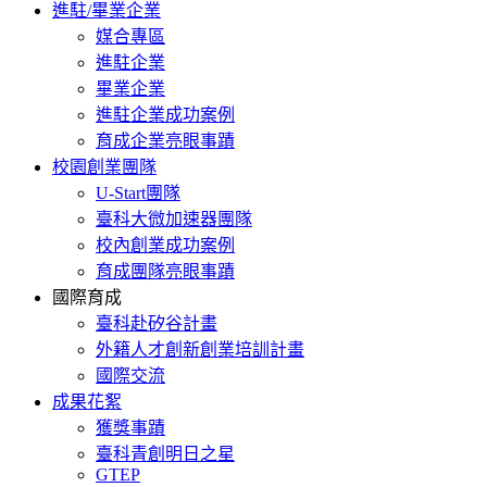
進駐/畢業企業
媒合專區
進駐企業
畢業企業
進駐企業成功案例
育成企業亮眼事蹟
校園創業團隊
U-Start團隊
臺科大微加速器團隊
校內創業成功案例
育成團隊亮眼事蹟
國際育成
臺科赴矽谷計畫
外籍人才創新創業培訓計畫
國際交流
成果花絮
獲獎事蹟
臺科青創明日之星
GTEP