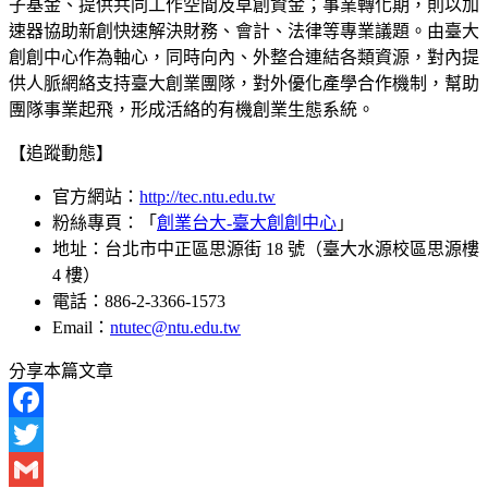
子基金、提供共同工作空間及草創資金；事業轉化期，則以加
速器協助新創快速解決財務、會計、法律等專業議題。由臺大
創創中心作為軸心，同時向內、外整合連結各類資源，對內提
供人脈網絡支持臺大創業團隊，對外優化產學合作機制，幫助
團隊事業起飛，形成活絡的有機創業生態系統。
【追蹤動態】
官方網站：
http://tec.ntu.edu.tw
粉絲專頁：「
創業台大-臺大創創中心
」
地址：台北市中正區思源街 18 號（臺大水源校區思源樓
4 樓）
電話：886-2-3366-1573
Email：
ntutec@ntu.edu.tw
分享本篇文章
Facebook
Twitter