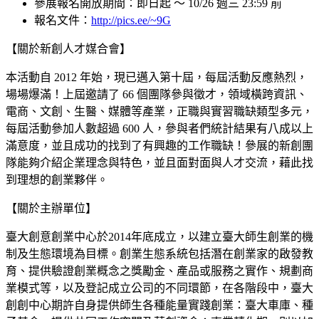
參展報名開放期間：即日起 ～ 10/26 週三 23:59 前
報名文件：
http://pics.ee/~9G
【關於新創人才媒合會】
本活動自 2012 年始，現已邁入第十屆，每屆活動反應熱烈，
場場爆滿！上屆邀請了 66 個團隊參與徵才，領域橫跨資訊、
電商、文創、生醫、媒體等產業，正職與實習職缺類型多元，
每屆活動參加人數超過 600 人，參與者們統計結果有八成以上
滿意度，並且成功的找到了有興趣的工作職缺！參展的新創團
隊能夠介紹企業理念與特色，並且面對面與人才交流，藉此找
到理想的創業夥伴。
【關於主辦單位】
臺大創意創業中心於2014年底成立，以建立臺大師生創業的機
制及生態環境為目標。創業生態系統包括潛在創業家的啟發教
育、提供驗證創業概念之獎勵金、產品或服務之實作、規劃商
業模式等，以及登記成立公司的不同環節，在各階段中，臺大
創創中心期許自身提供師生各種能量實踐創業：臺大車庫、種