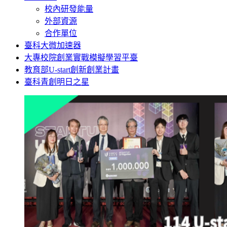
校內研發能量
外部資源
合作單位
臺科大微加速器
大專校院創業實戰模擬學習平臺
教育部U-start創新創業計畫
臺科青創明日之星