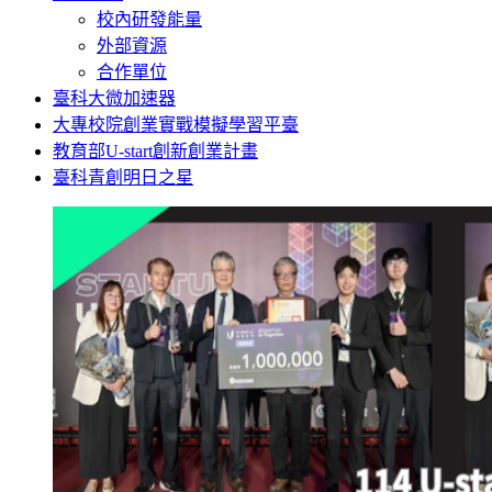
校內研發能量
外部資源
合作單位
臺科大微加速器
大專校院創業實戰模擬學習平臺
教育部U-start創新創業計畫
臺科青創明日之星