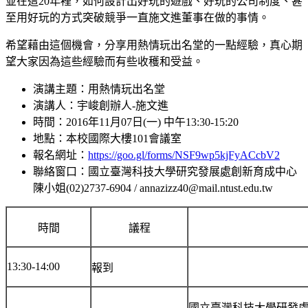
並在這20年裡，如何設計出好玩的遊戲、好玩的公司制度、甚
至用好玩的方式突破競爭一直施文進董事在做的事情。
希望藉由這個機會，分享用熱情玩出名堂的一點經驗，真心期
望大家因為這些經驗而有些收穫和受益。
演講主題：用熱情玩出名堂
演講人：宇峻創辦人-施文進
時間：2016年11月07日(一) 中午13:30-15:20
地點：本校國際大樓101會議室
報名網址：
https://goo.gl/forms/NSF9wp5kjFyACcbV2
聯絡窗口：國立臺灣科技大學研究發展處創新育成中心
陳小姐(02)2737-6904 / annazizz40@mail.ntust.edu.tw
時間
議程
13:30-14:00
報到
國立臺灣科技大學研發處