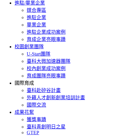
進駐/畢業企業
媒合專區
進駐企業
畢業企業
進駐企業成功案例
育成企業亮眼事蹟
校園創業團隊
U-Start團隊
臺科大微加速器團隊
校內創業成功案例
育成團隊亮眼事蹟
國際育成
臺科赴矽谷計畫
外籍人才創新創業培訓計畫
國際交流
成果花絮
獲獎事蹟
臺科青創明日之星
GTEP