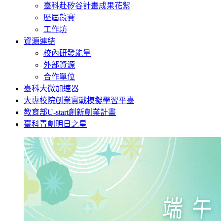
臺科赴矽谷計畫成果花絮
歷屆競賽
工作坊
資源連結
校內研發能量
外部資源
合作單位
臺科大微加速器
大專校院創業實戰模擬學習平臺
教育部U-start創新創業計畫
臺科青創明日之星