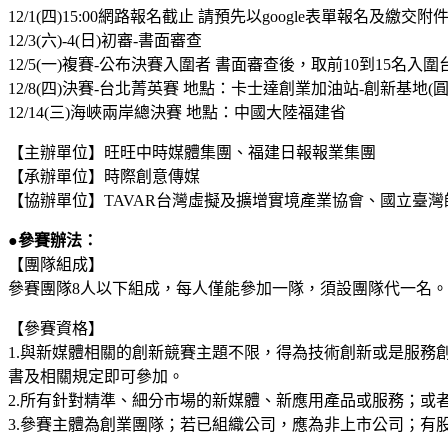
12/1(四)15:00網路報名截止 請預先以google表單報名及繳交附
12/3(六)-4(日)初審-書面審查
12/5(一)複賽-公布決賽入圍者 書面審查後，取前10到15名入
12/8(四)決賽-台北菁英賽 地點：卡士達創業加油站-創新基地(圓
12/14(三)海峽兩岸總決賽 地點：中國大陸福建省
【主辦單位】旺旺中時媒體集團、福建日報報業集團
【承辦單位】時際創意傳媒
【協辦單位】TAVAR台灣虛擬及擴增實境產業協會、國立臺
●參賽辦法：
【團隊組成】
參賽團隊8人以下組成，每人僅能參加一隊，須設團隊代一名。
【參賽資格】
1.與新媒體相關的創新競賽主題不限，得為技術創新或是服
書及相關規定即可參加。
2.所有針對精準、細分市場的新媒體、新應用產品或服務；或
3.參賽主體為創業團隊；若已組織公司，應為非上市公司；有