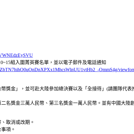
V2d6VWNEdzEySVU
公布10~15組入圍菁英賽名單，並以電子郵件及電話通知
LSf6J9tZbTN7hihO0uOnDnXPXx1MhcsWlnUU1vtHb2_-OmmS4g/viewfo
台幣獎金」，並可赴大陸參加總決賽以及「全接待」(請團隊代表
第二名獎金三萬人民幣、第三名獎金一萬人民幣。並有中國大陸
容、取消或改期。
合事項。