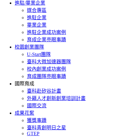
進駐/畢業企業
媒合專區
進駐企業
畢業企業
進駐企業成功案例
育成企業亮眼事蹟
校園創業團隊
U-Start團隊
臺科大微加速器團隊
校內創業成功案例
育成團隊亮眼事蹟
國際育成
臺科赴矽谷計畫
外籍人才創新創業培訓計畫
國際交流
成果花絮
獲獎事蹟
臺科青創明日之星
GTEP