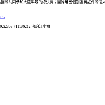
三名團隊共同參加大陸舉辦的總決賽；團隊若因個別團員証件等個
405/
)2308-7111#6212 洽詢江小姐