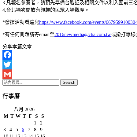
3.凡報名參賽者，請預先準備台胞証及相關文件以利入圍前
4.台北場次開放有興趣的民眾入場觀摩。
*發摟活動看這兒
https://www.facebook.com/events/667959910030
*有任何問題請寄email至
2016newmedia@ctia.com.tw
或撥打專線(02
分享本篇文章
Facebook
Twitter
Gmail
行事曆
八月 2026
M
T
W
T
F
S
S
1
2
3
4
5
6
7
8
9
10
11
12
13
14
15
16