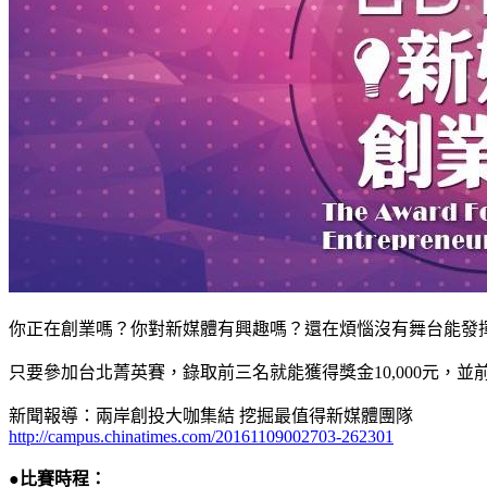
你正在創業嗎？你對新媒體有興趣嗎？還在煩惱沒有舞台能發
只要參加台北菁英賽，錄取前三名就能獲得獎金10,000元，
新聞報導：兩岸創投大咖集結 挖掘最值得新媒體團隊
http://campus.chinatimes.com/20161109002703-262301
●比賽時程：