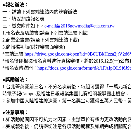
●報名辦法：
一、詳讀下列雲端連結內的競賽辦法
二、填妥網路報名表
三、繳交附件如下，
e-mail至2016newmedia@ctia.com.tw
1.報名表及切結書(請至下列雲端連結下載)
2.商業企畫書(請至下列雲端連結下載)
3.簡報檔初版(供評審書面審查)
*雲端連結:
https://drive.google.com/open?id=0B0UBkHzza2jr
*報名後即根據報名資料進行資格審核，將於2016.12.5(一)
*報名表傳送門：
https://docs.google.com/forms/d/e/1FAIpQ
●獎勵辦法：
1.台北菁英賽前三名，不分名次前後，每組可獲得「一萬元新
時電子報Campus及福建日報報業集團比賽相關報導露出機會。
2.參加中國大陸福建總決賽，第一名獎金可獲得五萬人民幣、
●注意事項：
1.如活動期間因不可抗力之因素，主辦單位有權力更改活動內
2.完成報名後，仍請密切注意各項活動期程及如期完成相關配