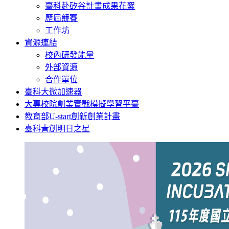
臺科赴矽谷計畫成果花絮
歷屆競賽
工作坊
資源連結
校內研發能量
外部資源
合作單位
臺科大微加速器
大專校院創業實戰模擬學習平臺
教育部U-start創新創業計畫
臺科青創明日之星