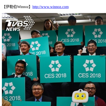
【伊勒伯Winnoz】
http://www.winnoz.com