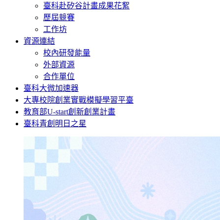
臺科赴矽谷計畫成果花絮
歷屆競賽
工作坊
資源連結
校內研發能量
外部資源
合作單位
臺科大微加速器
大專校院創業實戰模擬學習平臺
教育部U-start創新創業計畫
臺科青創明日之星