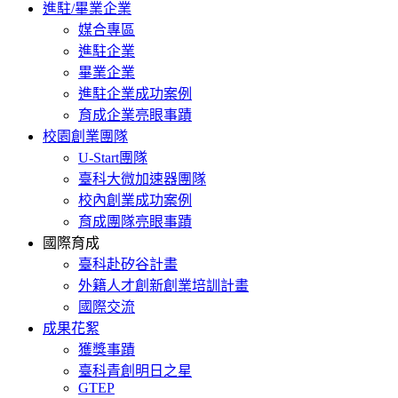
進駐/畢業企業
媒合專區
進駐企業
畢業企業
進駐企業成功案例
育成企業亮眼事蹟
校園創業團隊
U-Start團隊
臺科大微加速器團隊
校內創業成功案例
育成團隊亮眼事蹟
國際育成
臺科赴矽谷計畫
外籍人才創新創業培訓計畫
國際交流
成果花絮
獲獎事蹟
臺科青創明日之星
GTEP