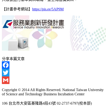
【計畫參考網站】
https://pis.ee/5AP9M
分享本篇文章
Facebook
Twitter
Gmail
Copyright © 2014 All Rights Reserved. National Taiwan University
of Science and Technology Business Incubation Center
106 台北市大安區基隆路4段43號 02-2737-6797(校本部)