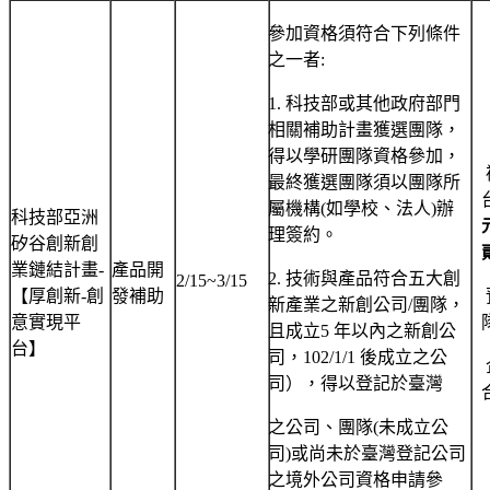
參加資格須符合下列條件
之一者:
1. 科技部或其他政府部門
相關補助計畫獲選團隊，
得以學研團隊資格參加，
最終獲選團隊須以團隊所
屬機構(如學校、法人)辦
科技部亞洲
理簽約。
矽谷創新創
業鏈結計畫-
產品開
2. 技術與產品符合五大創
2/15~3/15
【厚創新-創
發補助
新產業之新創公司/團隊，
意實現平
且成立5 年以內之新創公
台】
司，102/1/1 後成立之公
司），得以登記於臺灣
之公司、團隊(未成立公
司)或尚未於臺灣登記公司
之境外公司資格申請參