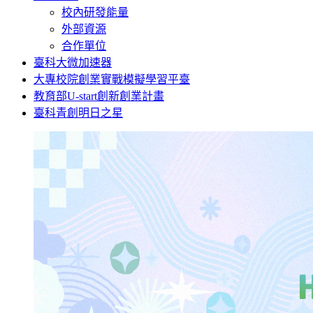
校內研發能量
外部資源
合作單位
臺科大微加速器
大專校院創業實戰模擬學習平臺
教育部U-start創新創業計畫
臺科青創明日之星