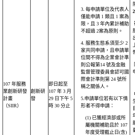
3. 每申請單位及代表人
僅能申請 1 類且 1 案為
限，且 3 年內累計補助
不超過 2案為原則。
4. 服務生態系須至少 2
家共同申請，且申請單
位間不得為企業會計準
則公報第14 號及金融
監督管理委員會認可國
際會計準則第 24 號所
107 年服務
即日起至
稱之關係人。
業創新研發
創新研
107 年 3 月
計畫
發
29 日下午 5
5.申請單位若有以下情
（SIIR）
時 30 分止
形者不得申請：
(1) 已獲經濟部或所
屬機關補助且於 107
年度受理截止日(含)