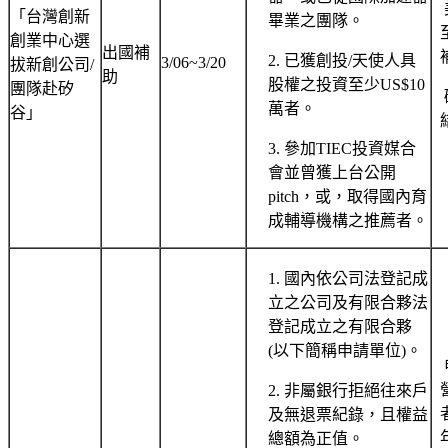
「台灣創新
畢業之團隊。
創業中心選
出國補
2. 已獲創投/天使人具
3/06~3/20
拔新創公司/
助
股權之投資至少US$10
團隊赴矽
萬者。
谷」
3. 參加TIEC投資媒合
會並曾獲上台公開
pitch，或，取得國內育
成輔導機構之推薦者。
1. 國內依公司法登記成
立之公司及有限合夥法
登記成立之有限合夥
(以下簡稱申請單位)。
2. 非屬銀行拒絕往來戶
及無退票紀錄，且權益
總額為正值。