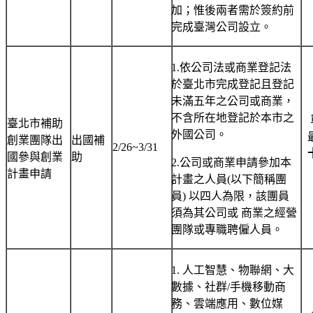
加；惟後兩者需於簽約前
完成臺灣公司設立。
1.依公司法或商業登記法
於臺北市完成登記且登記
未滿五年之公司或商業，
不含所在地登記於本市之
臺北市補助
外國公司。
創業團隊出
出國補
2/26~3/31
國參與創業
助
2.公司或商業申請參加本
計畫申請
計畫之人員(以下簡稱團
員) 以四人為限，該團員
須為其公司或 商業之經營
團隊或專職聘僱人員。
1. 人工智慧、物聯網、大
數據、社群/手機移動商
務、雲端應用、數位媒