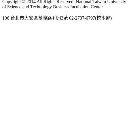
Copyright © 2014 All Rights Reserved. National Taiwan University
of Science and Technology Business Incubation Center
106 台北市大安區基隆路4段43號 02-2737-6797(校本部)