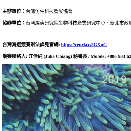
主辦單位：
台灣仿生科技發展協會
協辦單位：
台灣經濟研究院生物科技產業研究中心、新北市政
台灣海選競賽辦法詳見官網
:
https://reurl.cc/5GXnG
競賽聯絡人
:
江佳純
(Julia Chiang)
秘書長 / Mobile: +886-933-62