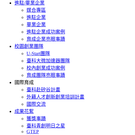
進駐/畢業企業
媒合專區
進駐企業
畢業企業
進駐企業成功案例
育成企業亮眼事蹟
校園創業團隊
U-Start團隊
臺科大微加速器團隊
校內創業成功案例
育成團隊亮眼事蹟
國際育成
臺科赴矽谷計畫
外籍人才創新創業培訓計畫
國際交流
成果花絮
獲獎事蹟
臺科青創明日之星
GTEP