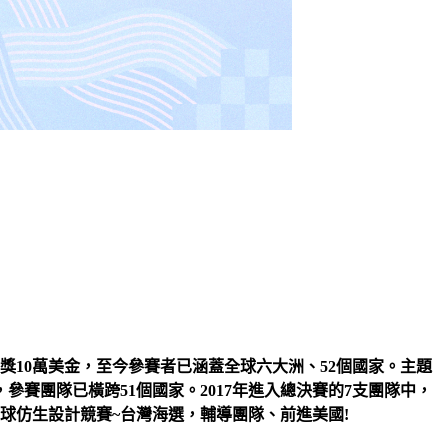
獎
10
萬美金，至今參賽者已涵蓋全球六大洲、
52
個國家。主題
，參賽團隊已橫跨
51
個國家。
2017
年進入總決賽的
7
支團隊中，
球仿生設計競賽
~
台灣海選，輔導團隊、前進美國
!