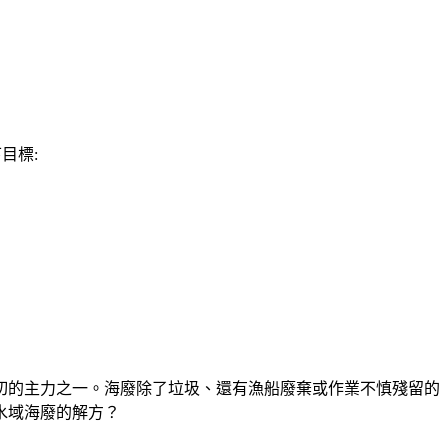
目標:
切的主力之一。海廢除了垃圾、還有漁船廢棄或作業不慎殘留的
水域海廢的解方？