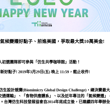
解決氣候變遷好點子、前進美國，爭取最大獎10萬美金!
入初選團隊即可參與「仿生共學咖啡館」活動！
創新好點子
! 2019
年
3
月
29
日
(
五
)
晚上
11:59
，截止收件
!
仿生設計競賽
(Biomimicry Global Design Challenge)
，總決賽最大
交通運輸」、「食物供應體系」、以及近年專注的「氣候變遷」
。台灣仿生科技發展協會自
2014
年底成立後，已連續四年舉辦全