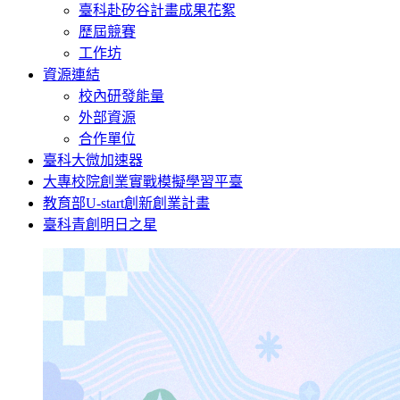
臺科赴矽谷計畫成果花絮
歷屆競賽
工作坊
資源連結
校內研發能量
外部資源
合作單位
臺科大微加速器
大專校院創業實戰模擬學習平臺
教育部U-start創新創業計畫
臺科青創明日之星