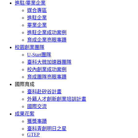
進駐/畢業企業
媒合專區
進駐企業
畢業企業
進駐企業成功案例
育成企業亮眼事蹟
校園創業團隊
U-Start團隊
臺科大微加速器團隊
校內創業成功案例
育成團隊亮眼事蹟
國際育成
臺科赴矽谷計畫
外籍人才創新創業培訓計畫
國際交流
成果花絮
獲獎事蹟
臺科青創明日之星
GTEP