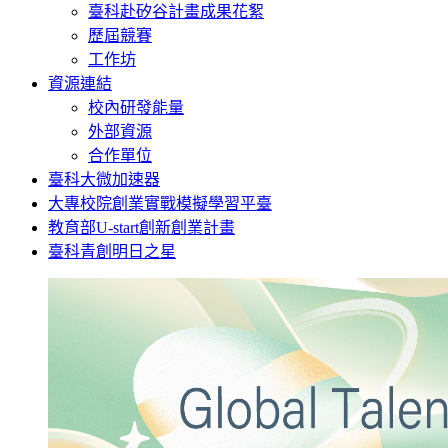
臺科赴矽谷計畫成果花絮
歷屆競賽
工作坊
資源連結
校內研發能量
外部資源
合作單位
臺科大微加速器
大專校院創業實戰模擬學習平臺
教育部U-start創新創業計畫
臺科青創明日之星