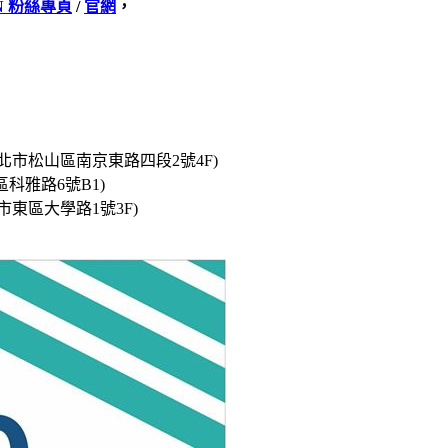
N
粉絲專頁
/
官網
，
議室 (台北市松山區南京東路四段2號4F)
大雅區科雅路6號B1)
(台南市東區大學路1號3F)